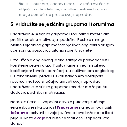
što su Coursera, Udemy ili edX. Ovi tečajevi često
uključuju video lekcije, zadatke i testove koji vam
mogu pomoći da pratite svoj napredak.
5. Pridružite se jezičnim grupama i forumima
Pridruživanje jezičnim grupama i forumima može vam
pružiti dodatnu motivaciju i podršku. Postoje mnoge
online zajednice gdje možete vježbati engleski s drugim
učenicima, postavljati pitanja i dijeliti savjete.
Brzo učenje engleskog jezika zahtijeva posvećenost i
korištenje pravih alata. Postavljanjem realnih ciljeva,
korištenjem tehnika pamćenja, uključivanjem engleskog
u svakodnevnu praksu i iskorištavanjem dostupnih
resursa, možete značajno ubrzati svoj napredak.
Pridruživanje jezičnim grupama također može pružiti
dodatnu podršku i motivaciju.
Nemojte čekati – započnite svoje putovanje učenja
engleskog jezika danas!
Prijavite se
na jedan od naših
tečajeva
i ostvarite svoje jezične ciljeve brže nego ikad
prije. Kliknite
ovdje
da biste saznali više i započeli već
danas!