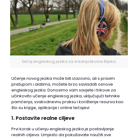
tečaj engleskog jezika za srednjoškolce Rijeka
Učenje novog jezika može biti izazovno, ali s pravim
pristupom i alatima, možete brzo savladati osnove
engleskog jezika. Donosimo vam savjete i trikove za
učinkovito učenje engleskog jezika, uključujući tehnike
pamćenja, svakodnevnu praksu i korištenje resursa kao
što su knjige, aplikacije i online tečajevi.
1. Postavite realne ciljeve
Prvi korak u učenju engleskog jezika je postavljanje
realnih ciljeva. Umjesto da pokušavate naučiti sve