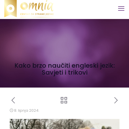
Kako brzo naučiti engleski jezik:
Savjeti i trikovi
8. lipnja 2024.