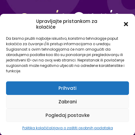
Upravljajte pristankom za
kolačiće
Da bismo pružili najbolje iskustvo, koristimo tehnologije poput
kolačića za čuvanje i/ili pristup informacijama o uređaju.
Suglasnost s ovim tehnologijama će nam omogućiti da
obrađujemo podatke kao što su ponašanje pri pregledavanju ili
jedinstveni ID-ovi na ovoj web stranici. Nepristanak ili povlačenje
suglasnosti može negativno utjecati na određene karakteristike i
funkcije.
Prihvati
© Omnia - centar za strane jezike 2026. Sva prava
Zabrani
pridržana.
Izjava o zaštiti osobnih podataka
Pogledaj postavke
Politika kolačića
Izjava o zaštiti osobnih podataka