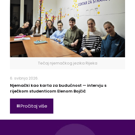
Tečaj njemačkog jezika Rijeka
6. svibnja 2026.
Njemački kao karta za budućnost — intervju s
riječkom studenticom Elenom Bojčić
Pročitaj više