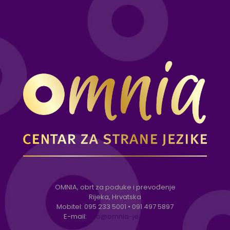
OMNIA, obrt za poduke i prevođenje
Rijeka, Hrvatska
Mobitel:
095 233 5001
•
091 497 5897
E-mail:
info@omnia-jezici.com