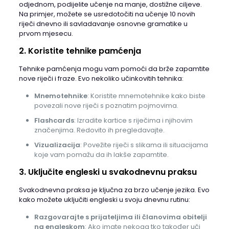
odjednom, podijelite učenje na manje, dostižne ciljeve.
Na primjer, možete se usredotočiti na učenje 10 novih
riječi dnevno ili savladavanje osnovne gramatike u
prvom mjesecu.
2. Koristite tehnike pamćenja
Tehnike pamćenja mogu vam pomoći da brže zapamtite
nove riječi i fraze. Evo nekoliko učinkovitih tehnika:
Mnemotehnike
: Koristite mnemotehnike kako biste
povezali nove riječi s poznatim pojmovima.
Flashcards
: Izradite kartice s riječima i njihovim
značenjima. Redovito ih pregledavajte.
Vizualizacija
: Povežite riječi s slikama ili situacijama
koje vam pomažu da ih lakše zapamtite.
3. Uključite engleski u svakodnevnu praksu
Svakodnevna praksa je ključna za brzo učenje jezika. Evo
kako možete uključiti engleski u svoju dnevnu rutinu:
Razgovarajte s prijateljima ili članovima obitelji
na engleskom
: Ako imate nekoga tko također uči