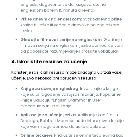
engleski, dogovorite se da razgovarate na
engleskom barem 15 minuta dnevno.
Pišite dnevnik na engleskom
: Svakodnevno pišite
kratke bilješke ili vođenje dnevnika na engleskom
jeziku.
Gledajte filmove i serije na engleskom
: Gledanje
filmova i serija na engleskom jeziku pomoći će vam
da poboljšate razumijevanje i proširite vokabular.
4. Iskoristite resurse za učenje
Korištenje različitih resursa može značajno ubrzati vaše
učenje. Evo nekoliko preporučenih resursa:
Knjige za učenje engleskog
: Investirajte u knjige
koje su prilagođene vašoj razini znanja. Popularne
knjige uključuju “English Grammar in Use” i
“Vocabulary in Use” serije.
Aplikacije za učenje jezika
: Aplikacije kao što su
Duolingo, Babbel i Memrise nude interaktivne lekcije
koje vam mogu pomoći da učite u pokretu.
Online tečajevi
: Pridružite se online tečajevima kao