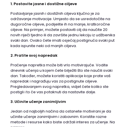
1. Postavite jasne i dostižne ciljeve
Postavljanje jasnih i dostižnih ciljeva ključno je za
održavanje motivacije. Umjesto da se usredotočite na
dugoročne ciljeve, podijelite ih na manje, kratkoročne
ciljeve. Na primjer, možete postaviti cilj da naučite 20
novih riječi tjedno ili da završite jednu lekciju iz udžbenika
svaki dan. Ovako ćete imati osjećaj postignuća svaki put
kada ispunite neki od manjih ciljeva.
2. Pratite svoj napredak
Praćenje napretka može biti vrlo motivirajuće. Vodite
dnevnik učenja u kojem ćete bilježiti što ste naučili svaki
dan. Također, možete koristiti aplikacije koje prate vaš
napredak i nagrađuju vas za postignute ciljeve.
Pregledavanjem svog napretka, vidjet ćete koliko ste
postigli i to će vas potaknuti da nastavite dalje.
3. Učinite učenje zanimljivim
Jedan od najboljih načina da ostanete motivirani je da
učinite učenje zanimljivim i zabavnim. Koristite razne
metode i resurse kako biste održali interes za učenje. Na