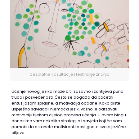
besplatne kozultacije i testiranje znanja
Učenje novog jezika može biti izazovno i zahtijeva puno
truda i posvećenosti. Često se događa da početni
entuzijazam splasne, a motivacija opadne. Kako biste
uspješno savladali njemački jezik, važno je održavati
motivaciju tijekom cijelog procesa učenja. U ovom blogu
donosimo vam nekoliko strategija i savjeta koji će vam
pomoći da ostanete motivirani i postignete svoje jezične
ciljeve.