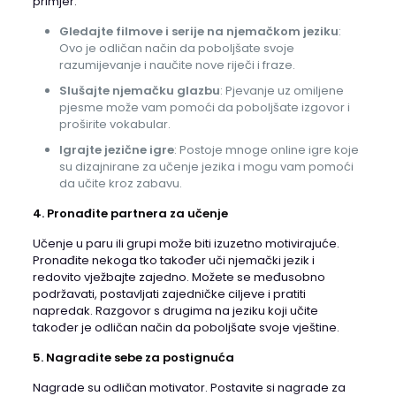
primjer:
Gledajte filmove i serije na njemačkom jeziku
:
Ovo je odličan način da poboljšate svoje
razumijevanje i naučite nove riječi i fraze.
Slušajte njemačku glazbu
: Pjevanje uz omiljene
pjesme može vam pomoći da poboljšate izgovor i
proširite vokabular.
Igrajte jezične igre
: Postoje mnoge online igre koje
su dizajnirane za učenje jezika i mogu vam pomoći
da učite kroz zabavu.
4. Pronađite partnera za učenje
Učenje u paru ili grupi može biti izuzetno motivirajuće.
Pronađite nekoga tko također uči njemački jezik i
redovito vježbajte zajedno. Možete se međusobno
podržavati, postavljati zajedničke ciljeve i pratiti
napredak. Razgovor s drugima na jeziku koji učite
također je odličan način da poboljšate svoje vještine.
5. Nagradite sebe za postignuća
Nagrade su odličan motivator. Postavite si nagrade za