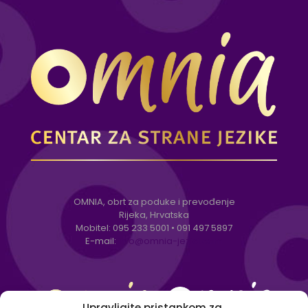
OMNIA, obrt za poduke i prevođenje
Rijeka, Hrvatska
Mobitel:
095 233 5001
•
091 497 5897
E-mail:
info@omnia-jezici.com
Upravljajte pristankom za