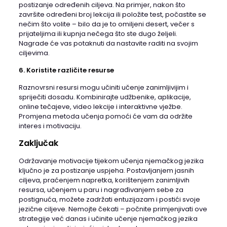
postizanje određenih ciljeva. Na primjer, nakon što
završite određeni broj lekcija ili položite test, počastite se
nečim što volite – bilo da je to omiljeni desert, večer s
prijateljima ili kupnja nečega što ste dugo željeli.
Nagrade će vas potaknuti da nastavite raditi na svojim
ciljevima.
6. Koristite različite resurse
Raznovrsni resursi mogu učiniti učenje zanimljivijim i
spriječiti dosadu. Kombinirajte udžbenike, aplikacije,
online tečajeve, video lekcije i interaktivne vježbe.
Promjena metoda učenja pomoći će vam da održite
interes i motivaciju.
Zaključak
Održavanje motivacije tijekom učenja njemačkog jezika
ključno je za postizanje uspjeha. Postavljanjem jasnih
ciljeva, praćenjem napretka, korištenjem zanimljivih
resursa, učenjem u paru i nagrađivanjem sebe za
postignuća, možete zadržati entuzijazam i postići svoje
jezične ciljeve. Nemojte čekati – počnite primjenjivati ove
strategije već danas i učinite učenje njemačkog jezika