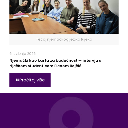
Tečaj njemačkog jezika Rijeka
6. svibnja 2026.
Njemački kao karta za budućnost — intervju s
riječkom studenticom Elenom Bojčić
Pročitaj više