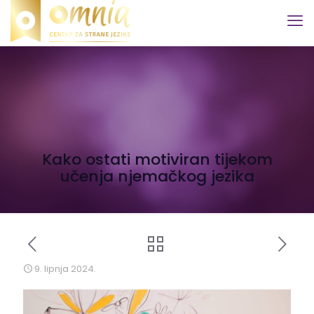
Kako ostati motiviran tijekom
učenja njemačkog jezika
9. lipnja 2024.