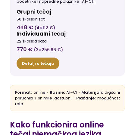
početnike i napredne polaznike (A1–C1).
Grupni tečaj
50 školskih sati
448 €
(4×112 €)
Individualni tečaj
22 školska sata
770 €
(3×256,66 €)
Detalji o tečaju
Format:
online ·
Razine:
A1–C1 ·
Materijali:
digitalni
priručnici i snimke dostupni ·
Plaćanje:
mogućnost
rata
Kako funkcionira online
tečaj njemačkog jezika