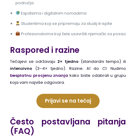
područja
Expatsima i digitalnim nomadima
Studentima koji se pripremaju za studij ili ispite
Profesionalcima koji žele usavršiti njemački za posao
Raspored i razine
Tečajevi se održavaju
2× tjedno
(standardni tempo) ili
intenzivno
(3–4× tjedno). Razine: A1 do C1. Nudimo
besplatnu procjenu znanja
kako biste odabrali u grupu
koja vam najviše odgovara.
Prijavi se na tečaj
Često postavljana pitanja
(FAQ)