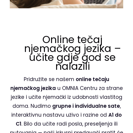
Online tečaj
njemačkog jezika –
učite gdje god se
nalazili
Pridružite se našem
online tečaju
njemačkog jezika
u OMNIA Centru za strane
jezike i učite njemački iz udobnosti vlastitog
doma. Nudimo
grupne i individualne sate
,
interaktivnu nastavu uživo i razine od
A1 do
C1
. Bilo da učite radi posla, preseljenja ili
putovanja — naši iskusni predavači pratit će