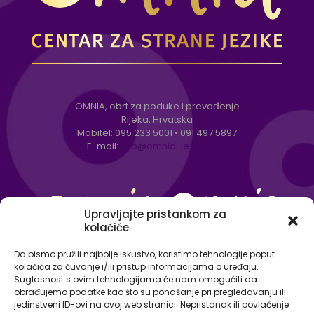
OMNIA, obrt za poduke i prevođenje
Rijeka, Hrvatska
Mobitel:
095 233 5001
•
091 497 5897
E-mail:
info@omnia-jezici.com
Upravljajte pristankom za
kolačiće
Da bismo pružili najbolje iskustvo, koristimo tehnologije poput
kolačića za čuvanje i/ili pristup informacijama o uređaju.
Suglasnost s ovim tehnologijama će nam omogućiti da
obrađujemo podatke kao što su ponašanje pri pregledavanju ili
jedinstveni ID-ovi na ovoj web stranici. Nepristanak ili povlačenje