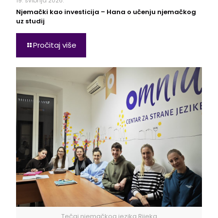
19. svibnja 2026.
Njemački kao investicija – Hana o učenju njemačkog
uz studij
Pročitaj više
Tečaj njemačkog jezika Rijeka