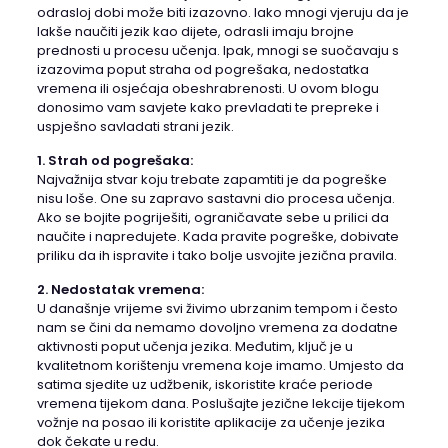
odrasloj dobi može biti izazovno. Iako mnogi vjeruju da je
lakše naučiti jezik kao dijete, odrasli imaju brojne
prednosti u procesu učenja. Ipak, mnogi se suočavaju s
izazovima poput straha od pogrešaka, nedostatka
vremena ili osjećaja obeshrabrenosti. U ovom blogu
donosimo vam savjete kako prevladati te prepreke i
uspješno savladati strani jezik.
1. Strah od pogrešaka:
Najvažnija stvar koju trebate zapamtiti je da pogreške
nisu loše. One su zapravo sastavni dio procesa učenja.
Ako se bojite pogriješiti, ograničavate sebe u prilici da
naučite i napredujete. Kada pravite pogreške, dobivate
priliku da ih ispravite i tako bolje usvojite jezična pravila.
2. Nedostatak vremena:
U današnje vrijeme svi živimo ubrzanim tempom i često
nam se čini da nemamo dovoljno vremena za dodatne
aktivnosti poput učenja jezika. Međutim, ključ je u
kvalitetnom korištenju vremena koje imamo. Umjesto da
satima sjedite uz udžbenik, iskoristite kraće periode
vremena tijekom dana. Poslušajte jezične lekcije tijekom
vožnje na posao ili koristite aplikacije za učenje jezika
dok čekate u redu.