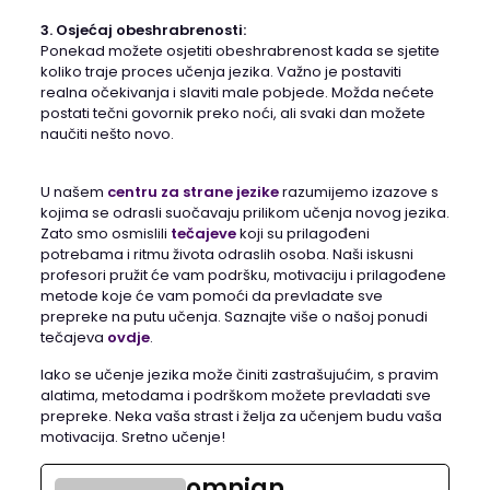
3. Osjećaj obeshrabrenosti:
Ponekad možete osjetiti obeshrabrenost kada se sjetite
koliko traje proces učenja jezika. Važno je postaviti
realna očekivanja i slaviti male pobjede. Možda nećete
postati tečni govornik preko noći, ali svaki dan možete
naučiti nešto novo.
U našem
centru za strane jezike
razumijemo izazove s
kojima se odrasli suočavaju prilikom učenja novog jezika.
Zato smo osmislili
tečajeve
koji su prilagođeni
potrebama i ritmu života odraslih osoba. Naši iskusni
profesori pružit će vam podršku, motivaciju i prilagođene
metode koje će vam pomoći da prevladate sve
prepreke na putu učenja. Saznajte više o našoj ponudi
tečajeva
ovdje
.
Iako se učenje jezika može činiti zastrašujućim, s pravim
alatima, metodama i podrškom možete prevladati sve
prepreke. Neka vaša strast i želja za učenjem budu vaša
motivacija. Sretno učenje!
omnian