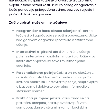
njemačkog i talijanskog jezika, otvarate vrata prema
svijetu jezične raznolikosti i kulturološkog obogaćivanja.
Naša ponuda je prilagođena svima, bez obzira jeste li
početnik ili iskusni govornik.
Zašto upisati naše online tečajeve
Neograničena fleksibilnost učenja
Naši online
tečajevi prilagođavaju se vašim obavezama. Učite
kad god vam odgovara i postavite vlastiti tempo
učenja.
Interaktivni digitalni alati
Dinamično učenje
putem interaktivnih digitalnih materijala. Učite kroz
interaktivne vježbe, kvizove i multimedijalne
sadržaje.
Personalizirana pažnja
Čak i u online okruženju,
naši stručni instruktori pružaju individualnu pažnju
svakom polazniku. Postavljajte pitanja, raspravljajte
o izazovima i dobivajte povratne informacije u
stvarnom vremenu.
Praktična primjena jezika
Fokusiramo se na
praktičnu primjenu jezika, povećavajući vašu
samopouzdanje u stvarnim komunikacijskim