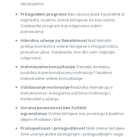
situacijama.
Prilagođeni programi
Bez obzira jeste li početnik ili
napredni, nudimo online tečajeve za sve razine.
Odaberite program koji odgovara vašim
potrebama.
Hibridno učenje za fleksibilnost
Naš hibridni
pristup kombinira online tečajeve s mogućnošću
prisustva uživo. Odaberite ono što vam najbolje
odgovara.
Individualne konzultacije
Trebate dodatnu
podršku ili personaliziranu instrukciju? Nudimo
individualne online konzultacije.
Održavanje motivacije
Redovita interakcija s
instruktorima i kolegama održava motivaciju i
kontinuitet u učenju.
Izvrsna povezanost bez fizičkih
ograničenja
Online tečajevi vas povezuju s ljudima
diljem Hrvatske i šire.
Pristupačnost i prilagodljivost
Naši online tečajevi
čine učenje jezika dostupnijim i prilagodljivijim nego