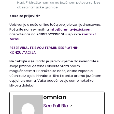
ikad. Pridružite nam se na jezičnom putovanju, bez
obzira na fizičke granice.
Kako se prijaviti?
Upisivanje u naše online tečajeve je brzo i jednostavno.
Pošaljite nam e-mail na
info@omnia-jezici.com
,
nazovite nas na
+385952335001
ili ispunite
kontakt-
formu
.
REZERVIRAJTE SVOJ TERMIN BESPLATNIH
KONZULTACIJA
Ne čekajte više! Sada je pravo vrijeme da investirate u
svoje jezične vještine i otvorite vrata novim
mogućnostima. Pridružite se našoj online zajednici
učenika iz cijele Hrvatske i šire i krenite prema jezičnom
uspjehu s nama. Vaša budućnost je samo nekoliko
klikova daleko!
omnian
See Full Bio