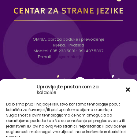
OMNIA, obrt za poduke i prevođenje
Rijeka, Hrvatska
Mobitel:
095 233 5001
•
091 497 5897
E-mail:
info@omnia-jezici.com
Upravljajte pristankom za
kolačiće
Da bismo pružili najbolje iskustvo, koristimo tehnologije poput
kolačića za čuvanje i/ili pristup informacijama o uređaju.
Suglasnost s ovim tehnologijama će nam omogućiti da
obrađujemo podatke kao što su ponašanje pri pregledavanju ili
jedinstveni ID-ovi na ovoj web stranici. Nepristanak ili povlačenje
suglasnosti može negativno utjecati na određene karakteristike i