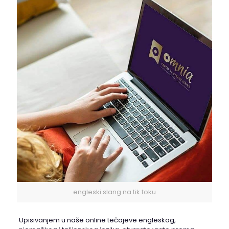
engleski slang na tik toku
Upisivanjem u naše online tečajeve engleskog,