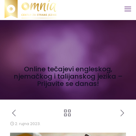
Online tečajevi engleskog,
njemačkog i talijanskog jezika –
Prijavite se danas!
2. rujna 2023.