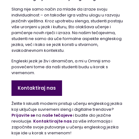
Slang nije samo način za mlade da izraze svoju
individualnost – on također igra važnu ulogu u razvoju
jezičnih vještina. Kroz upotrebu slenga, studenti postaju
više uronjeni u jezik i kulturu, što olakšava učenje i
pamćenje novih riječi i izraza. Na našim tečajevima,
studenti ne samo da uče formalne aspekte engleskog
jezika, već i kako se jezik koristi u stvarnom,
svakodnevnom kontekstu.
Engleski jezik je živ i dinamičan, a mi u Omniji smo
posvećeni tome da naši studenti budu u korak s
vremenom.
Kontaktiraj nas
Želite li iskusiti moderni pristup učenju engleskog jezika
koji uključuje suvremeni sleng i digitalne trendove?
Prijavite se
na
naše tečajeve
i budite dio jezične
revolucije.
Kontaktirajte nas
za više informacija i
započnite svoje putovanje u učenju engleskog jezika
koje ide u korak s vremenom!