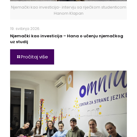
Njemački kao investicija- intervju sa riječkom studenticom
Hanom Klapan
19. svibnja 2026.
Njemački kao investicija – Hana o učenju njemačkog
uz studij
Pročitaj više