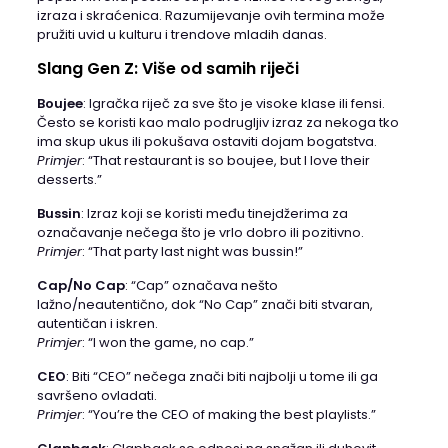
izraza i skraćenica. Razumijevanje ovih termina može
pružiti uvid u kulturu i trendove mladih danas.
Slang Gen Z: Više od samih riječi
Boujee
: Igračka riječ za sve što je visoke klase ili fensi.
Često se koristi kao malo podrugljiv izraz za nekoga tko
ima skup ukus ili pokušava ostaviti dojam bogatstva.
Primjer
: “That restaurant is so boujee, but I love their
desserts.”​
Bussin
: Izraz koji se koristi među tinejdžerima za
označavanje nečega što je vrlo dobro ili pozitivno.
Primjer
: “That party last night was bussin!”​
Cap/No Cap
: “Cap” označava nešto
lažno/neautentično, dok “No Cap” znači biti stvaran,
autentičan i iskren.
Primjer
: “I won the game, no cap.”​
CEO
: Biti “CEO” nečega znači biti najbolji u tome ili ga
savršeno ovladati.
Primjer
: “You’re the CEO of making the best playlists.”​