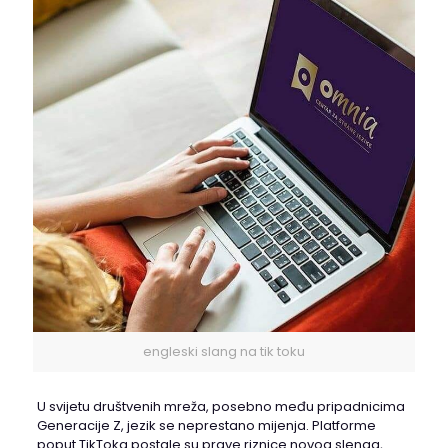
engleski slang na tik toku
U svijetu društvenih mreža, posebno među pripadnicima
Generacije Z, jezik se neprestano mijenja. Platforme
poput TikToka postale su prave riznice novog slenga,