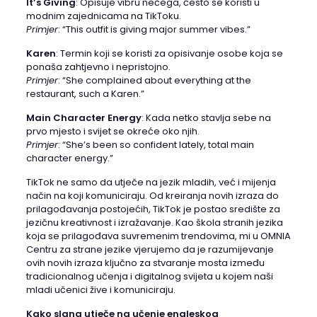
It’s Giving
: Opisuje vibru nečega, često se koristi u
modnim zajednicama na TikToku.
Primjer
: “This outfit is giving major summer vibes.”​
Karen
: Termin koji se koristi za opisivanje osobe koja se
ponaša zahtjevno i nepristojno.
Primjer
: “She complained about everything at the
restaurant, such a Karen.”​
Main Character Energy
: Kada netko stavlja sebe na
prvo mjesto i svijet se okreće oko njih.
Primjer
: “She’s been so confident lately, total main
character energy.”​
TikTok ne samo da utječe na jezik mladih, već i mijenja
način na koji komuniciraju. Od kreiranja novih izraza do
prilagođavanja postojećih, TikTok je postao središte za
jezičnu kreativnost i izražavanje. Kao škola stranih jezika
koja se prilagođava suvremenim trendovima, mi u OMNIA
Centru za strane jezike vjerujemo da je razumijevanje
ovih novih izraza ključno za stvaranje mosta između
tradicionalnog učenja i digitalnog svijeta u kojem naši
mladi učenici žive i komuniciraju.
Kako slang utječe na učenje engleskog