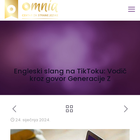
Engleski slang na TikToku: Vodič
kroz govor Generacije Z
24. siječnja 2024.