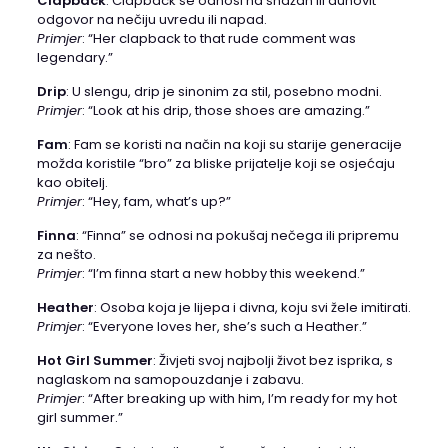
Clapback
: Clapback se odnosi na snažan ili duhovit
odgovor na nečiju uvredu ili napad.
Primjer
: “Her clapback to that rude comment was
legendary.”​
Drip
: U slengu, drip je sinonim za stil, posebno modni.
Primjer
: “Look at his drip, those shoes are amazing.”​
Fam
: Fam se koristi na način na koji su starije generacije
možda koristile “bro” za bliske prijatelje koji se osjećaju
kao obitelj.
Primjer
: “Hey, fam, what’s up?”​
Finna
: “Finna” se odnosi na pokušaj nečega ili pripremu
za nešto.
Primjer
: “I’m finna start a new hobby this weekend.”​
Heather
: Osoba koja je lijepa i divna, koju svi žele imitirati.
Primjer
: “Everyone loves her, she’s such a Heather.”​
Hot Girl Summer
: Živjeti svoj najbolji život bez isprika, s
naglaskom na samopouzdanje i zabavu.
Primjer
: “After breaking up with him, I’m ready for my hot
girl summer.”​