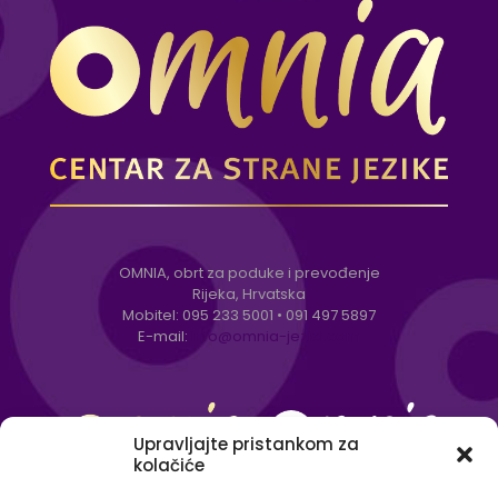
OMNIA, obrt za poduke i prevođenje
Rijeka, Hrvatska
Mobitel:
095 233 5001
•
091 497 5897
E-mail:
info@omnia-jezici.com
Upravljajte pristankom za
kolačiće