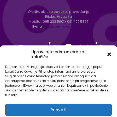
OMNIA, obrt za poduke i prevođenje
Rijeka, Hrvatska
Mobitel:
095 233 5001
•
091 497 5897
E-mail:
info@omnia-jezici.com
Upravljajte pristankom za
kolačiće
Da bismo pružili najbolje iskustvo, koristimo tehnologije poput
kolačića za čuvanje i/ili pristup informacijama o uređaju.
Suglasnost s ovim tehnologijama će nam omogućiti da
obrađujemo podatke kao što su ponašanje pri pregledavanju ili
jedinstveni ID-ovi na ovoj web stranici. Nepristanak ili povlačenje
suglasnosti može negativno utjecati na određene karakteristike i
funkcije.
Prihvati