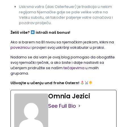
Uskrsna vatra (das Osterfeuer) je tradicija u nekim
regijama Njemačke gdje se pale velike vatre na
Veliku subotu, ali također paljenje vatre označava i
pozdrav proljeću.
Želiš više?
istraži naš bonus!
Ako si barem na B1 nivou sa njemačkim jezikom, klikni na
poveznicu
i provjeri svoj uskršnji vokabular u praksi.
Nadamo se da vam je ovaj blog pomogao da obogatite
svoj njemački rječnik, a ako biste i dalje nastavili sa
učenjem pridružite se našim
tečajevima
u malih
grupama.
Uživajte u učenju und frohe Ostern!
Omnia Jezici
See Full Bio