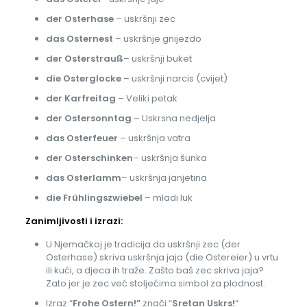
der Osterhase
– uskršnji zec
das Osternest
– uskršnje gnijezdo
der Osterstrauß
– uskršnji buket
die Osterglocke
– uskršnji narcis (cvijet)
der Karfreitag
– Veliki petak
der Ostersonntag
– Uskrsna nedjelja
das Osterfeuer
– uskršnja vatra
der Osterschinken
– uskršnja šunka
das Osterlamm
– uskršnja janjetina
die Frühlingszwiebel
– mladi luk
Zanimljivosti i izrazi:
U Njemačkoj je tradicija da uskršnji zec (der
Osterhase) skriva uskršnja jaja (die Ostereier) u vrtu
ili kući, a djeca ih traže. Zašto baš zec skriva jaja?
Zato jer je zec već stoljećima simbol za plodnost.
Izraz “
Frohe Ostern!”
znači “
Sretan Uskrs!
“