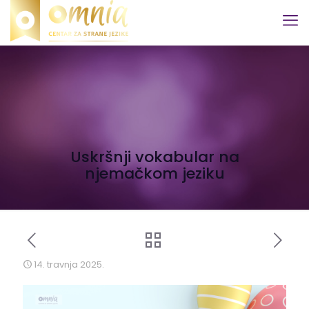
Uskršnji vokabular na
njemačkom jeziku
14. travnja 2025.