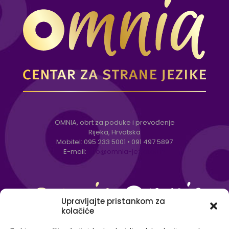
OMNIA, obrt za poduke i prevođenje
Rijeka, Hrvatska
Mobitel:
095 233 5001
•
091 497 5897
E-mail:
info@omnia-jezici.com
Upravljajte pristankom za
kolačiće