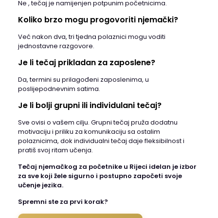
Ne , tečaj je namijenjen potpunim početnicima.
Koliko brzo mogu progovoriti njemački?
Već nakon dva, tri tjedna polaznici mogu voditi
jednostavne razgovore.
Je li tečaj prikladan za zaposlene?
Da, termini su prilagođeni zaposlenima, u
poslijepodnevnim satima.
Je li bolji grupni ili individulani tečaj?
Sve ovisi o vašem cilju. Grupni tečaj pruža dodatnu
motivaciju i priliku za komunikaciju sa ostalim
polaznicima, dok individualni tečaj daje fleksibilnost i
pratiš svoj ritam učenja.
Tečaj njemačkog za početnike u Rijeci idelan je izbor
za sve koji žele sigurno i postupno započeti svoje
učenje jezika.
Spremni ste za prvi korak?