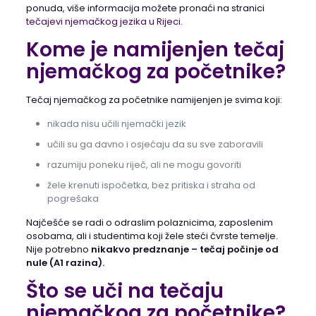
ponuda, više informacija možete pronaći na stranici
tečajevi njemačkog jezika u Rijeci.
Kome je namijenjen tečaj
njemačkog za početnike?
Tečaj njemačkog za početnike namijenjen je svima koji:
nikada nisu učili njemački jezik
učili su ga davno i osjećaju da su sve zaboravili
razumiju poneku riječ, ali ne mogu govoriti
žele krenuti ispočetka, bez pritiska i straha od
pogrešaka
Najčešće se radi o odraslim polaznicima, zaposlenim
osobama, ali i studentima koji žele steći čvrste temelje.
Nije potrebno
nikakvo predznanje – tečaj počinje od
nule (A1 razina).
Što se uči na tečaju
njemačkog za početnike?