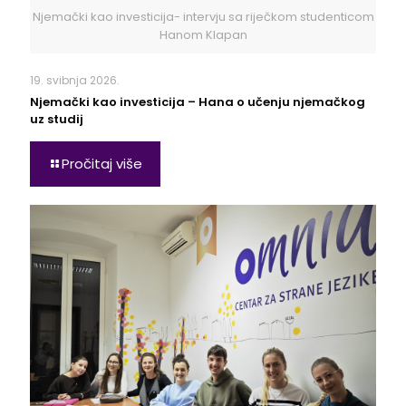
Njemački kao investicija- intervju sa riječkom studenticom
Hanom Klapan
19. svibnja 2026.
Njemački kao investicija – Hana o učenju njemačkog
uz studij
Pročitaj više