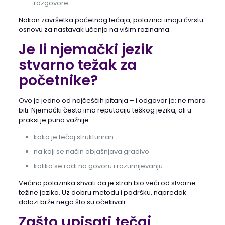
razgovore
Nakon završetka početnog tečaja, polaznici imaju čvrstu
osnovu za nastavak učenja na višim razinama.
Je li njemački jezik
stvarno težak za
početnike?
Ovo je jedno od najčešćih pitanja – i odgovor je: ne mora
biti. Njemački često ima reputaciju teškog jezika, ali u
praksi je puno važnije:
kako je tečaj strukturiran
na koji se način objašnjava gradivo
koliko se radi na govoru i razumijevanju
Većina polaznika shvati da je strah bio veći od stvarne
težine jezika. Uz dobru metodu i podršku, napredak
dolazi brže nego što su očekivali.
Zašto upisati tečaj