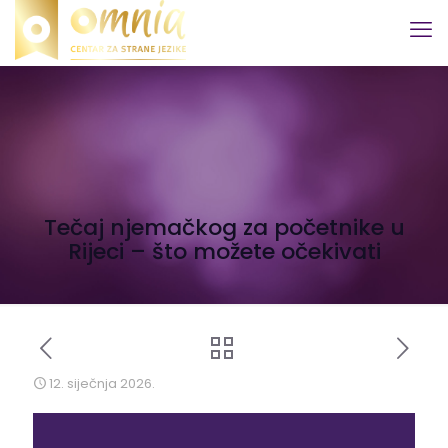
Tečaj njemačkog za početnike u
Rijeci – što možete očekivati
12. siječnja 2026.