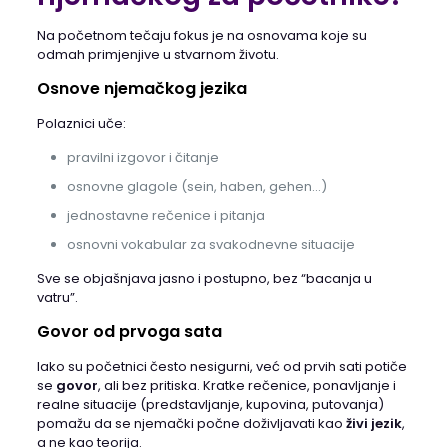
Na početnom tečaju fokus je na osnovama koje su
odmah primjenjive u stvarnom životu.
Osnove njemačkog jezika
Polaznici uče:
pravilni izgovor i čitanje
osnovne glagole (sein, haben, gehen…)
jednostavne rečenice i pitanja
osnovni vokabular za svakodnevne situacije
Sve se objašnjava jasno i postupno, bez “bacanja u
vatru”.
Govor od prvoga sata
Iako su početnici često nesigurni, već od prvih sati potiče
se
govor
, ali bez pritiska. Kratke rečenice, ponavljanje i
realne situacije (predstavljanje, kupovina, putovanja)
pomažu da se njemački počne doživljavati kao
živi jezik
,
a ne kao teorija.