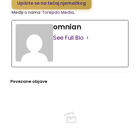
Upišite se na tečaj njemačkog
Mediji o nama:
Torepdo Media
,
omnian
See Full Bio
Povezane objave