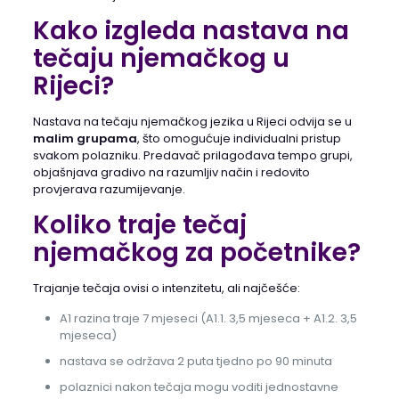
Kako izgleda nastava na
tečaju njemačkog u
Rijeci?
Nastava na tečaju njemačkog jezika u Rijeci odvija se u
malim grupama
, što omogućuje individualni pristup
svakom polazniku. Predavač prilagođava tempo grupi,
objašnjava gradivo na razumljiv način i redovito
provjerava razumijevanje.
Koliko traje tečaj
njemačkog za početnike?
Trajanje tečaja ovisi o intenzitetu, ali najčešće:
A1 razina traje 7 mjeseci (A1.1. 3,5 mjeseca + A1.2. 3,5
mjeseca)
nastava se održava 2 puta tjedno po 90 minuta
polaznici nakon tečaja mogu voditi jednostavne