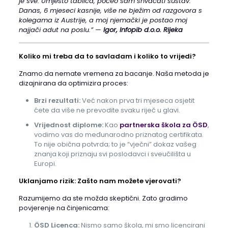
je sve. Umjesto tablica, počeo sam shvaćati sustav.
Danas, 6 mjeseci kasnije, više ne bježim od razgovora s
kolegama iz Austrije, a moj njemački je postao moj
najjači adut na poslu.” —
Igor, Infopib d.o.o. Rijeka
Koliko mi treba da to savladam i koliko to vrijedi?
Znamo da nemate vremena za bacanje. Naša metoda je
dizajnirana da optimizira proces:
Brzi rezultati:
Već nakon prva tri mjeseca osjetit
ćete da više ne prevodite svaku riječ u glavi.
Vrijednost diplome:
Kao
partnerska škola za ÖSD
,
vodimo vas do međunarodno priznatog certifikata.
To nije obična potvrda; to je “vječni” dokaz vašeg
znanja koji priznaju svi poslodavci i sveučilišta u
Europi.
Uklanjamo rizik: Zašto nam možete vjerovati?
Razumijemo da ste možda skeptični. Zato gradimo
povjerenje na činjenicama:
ÖSD Licenca:
Nismo samo škola, mi smo licencirani