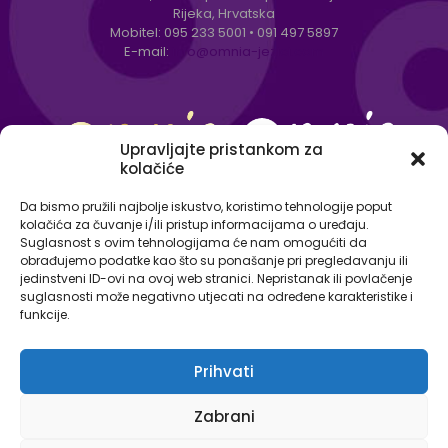
Rijeka, Hrvatska
Mobitel:
095 233 5001
•
091 497 5897
E-mail:
info@omnia-jezici.com
Upravljajte pristankom za
kolačiće
Da bismo pružili najbolje iskustvo, koristimo tehnologije poput
kolačića za čuvanje i/ili pristup informacijama o uređaju.
Suglasnost s ovim tehnologijama će nam omogućiti da
obrađujemo podatke kao što su ponašanje pri pregledavanju ili
jedinstveni ID-ovi na ovoj web stranici. Nepristanak ili povlačenje
suglasnosti može negativno utjecati na određene karakteristike i
funkcije.
Prihvati
© Omnia - centar za strane jezike 2026. Sva prava
Zabrani
pridržana.
Izjava o zaštiti osobnih podataka