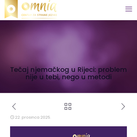
Tečaj njemačkog u Rijeci: problem
nije u tebi, nego u metodi
22. prosinca 2025.