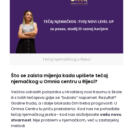
Tečaj njemačkog u Rijeci
Što se zaista mijenja kada upišete tečaj
njemačkog u Omnia centru u Rijeci?
Većina odraslih polaznika u Hrvatskoj nosi traumu iz škole
ili s loših tečajeva gdje se “bubalo” napamet. Rezultat?
Godine truda, a i dalje blokada čim treba progovoriti. U
Omnia Centru tu priču prekidamo. Kod nas ne pohađate
tečaj njemačkog jezika– kod nas doživljavate
vašu novu
stvarnost.
Nije problem u njemačkom, već u zastarjeloj
metodi.