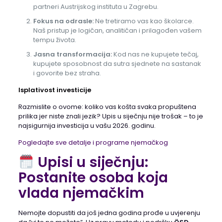
partneri Austrijskog instituta u Zagrebu.
Fokus na odrasle:
Ne tretiramo vas kao školarce.
Naš pristup je logičan, analitičan i prilagođen vašem
tempu života.
Jasna transformacija:
Kod nas ne kupujete tečaj,
kupujete sposobnost da sutra sjednete na sastanak
i govorite bez straha.
Isplativost investicije
Razmislite o ovome: koliko vas košta svaka propuštena
prilika jer niste znali jezik? Upis u siječnju nije trošak – to je
najsigurnija investicija u vašu 2026. godinu.
Pogledajte sve detalje i programe njemačkog
Upisi u siječnju
:
Postanite osoba koja
vlada njemačkim
Nemojte dopustiti da još jedna godina prođe u uvjerenju