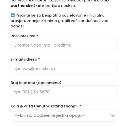
da “vi to ne možete”. Uz pravu metodu i podršku
ÖSD
partnerske škole
, barijera nestaje.
Prijavite se za besplatno savjetovanje i inicijalnu
provjeru znanja. Krenimo graditi vašu budućnost već
danas!
Ime i prezime *
E-mail adresa *
Broj telefona (opcionalno)
Koja je vaša trenutna razina znanja? *