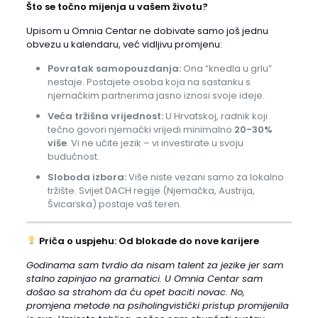
Što se točno mijenja u vašem životu?
Upisom u Omnia Centar ne dobivate samo još jednu
obvezu u kalendaru, već vidljivu promjenu:
Povratak samopouzdanja:
Ona “knedla u grlu”
nestaje. Postajete osoba koja na sastanku s
njemačkim partnerima jasno iznosi svoje ideje.
Veća tržišna vrijednost:
U Hrvatskoj, radnik koji
tečno govori njemački vrijedi minimalno
20-30%
više
. Vi ne učite jezik – vi investirate u svoju
budućnost.
Sloboda izbora:
Više niste vezani samo za lokalno
tržište. Svijet DACH regije (Njemačka, Austrija,
Švicarska) postaje vaš teren.
Priča o uspjehu: Od blokade do nove karijere
Godinama sam tvrdio da nisam talent za jezike jer sam
stalno zapinjao na gramatici. U Omnia Centar sam
došao sa strahom da ću opet baciti novac. No,
promjena metode na psiholingvistički pristup
promijenila