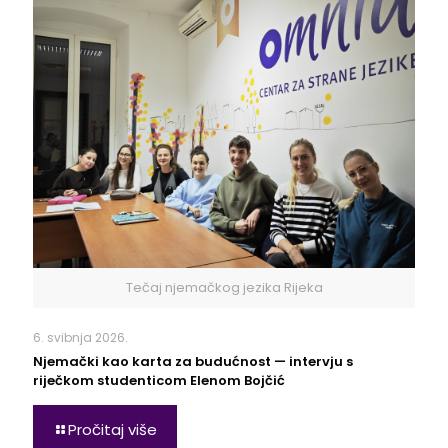
Tečaj njemačkog jezika Rijeka
6. svibnja 2026.
Njemački kao karta za budućnost — intervju s
riječkom studenticom Elenom Bojčić
Pročitaj više