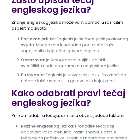
Zašto upisati tečaj
engleskog jezika?
Znanje engleskog jezika može vam pomoći u različitim
aspektima života:
Poslovne prilike:
Engleski je službeni jezik poslovnog
svijeta. Mnoga međunarodna poduzeća traže
zaposlenike koji tečno govore engleski.
Obrazovanje:
Mnogi od najboljih svjetskih
sveučilišta nude programe na engleskom jeziku.
Putovanja:
Engleski je univerzalni jezik, što znači da
ćete se lakše snalaziti u gotovo bilo kojoj zemlji.
Kako odabrati pravi tečaj
engleskog jezika?
Prilikom odabira tečaja, uzmite u obzir sljedeće faktore:
Razine engleskog jezika:
Pronađite tečaj koji
odgovara vašoj trenutnoj razini znanja. Postoje
tečajevi za početnike, srednje i napredne govornike.