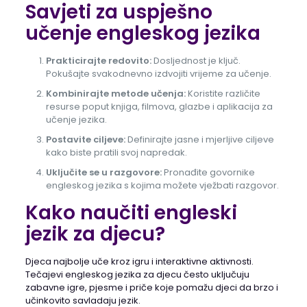
Savjeti za uspješno
učenje engleskog jezika
Prakticirajte redovito:
Dosljednost je ključ.
Pokušajte svakodnevno izdvojiti vrijeme za učenje.
Kombinirajte metode učenja:
Koristite različite
resurse poput knjiga, filmova, glazbe i aplikacija za
učenje jezika.
Postavite ciljeve:
Definirajte jasne i mjerljive ciljeve
kako biste pratili svoj napredak.
Uključite se u razgovore:
Pronađite govornike
engleskog jezika s kojima možete vježbati razgovor.
Kako naučiti engleski
jezik za djecu?
Djeca najbolje uče kroz igru i interaktivne aktivnosti.
Tečajevi engleskog jezika za djecu često uključuju
zabavne igre, pjesme i priče koje pomažu djeci da brzo i
učinkovito savladaju jezik.