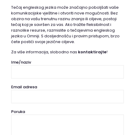
Tečaj engleskog jezika može značajno poboljšati vaše
komunikacijske vještine i otvoriti nove mogućnosti. Bez
obzira na vašu trenutnu razinu znanja ili ciljeve, postoji
tečaj koji je savršen za vas. Ako tražite fleksibilnost i
raznolike resurse, razmislite o tečajevima engleskog
jezika u Omniji. S dosljednošću i pravim pristupom, brzo
ćete postići svoje jezične ciljeve.
Za više informacija, slobodno nas
kontaktirajte
!
Ime/naziv
Email adresa
Poruka