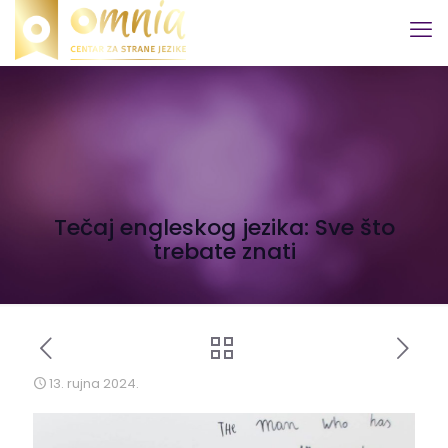
Tečaj engleskog jezika: Sve što
trebate znati
13. rujna 2024.