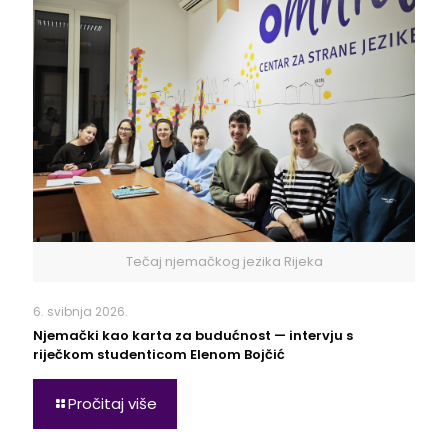
Tečaj njemačkog jezika Rijeka
6. svibnja 2026.
Njemački kao karta za budućnost — intervju s
riječkom studenticom Elenom Bojčić
Pročitaj više