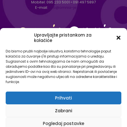
Mobitel:
095 233 5001
•
091 497 5897
E-mail:
info@omnia-jezici.com
Upravljajte pristankom za
kolačiće
Da bismo pružili najbolje iskustvo, koristimo tehnologije poput
kolačića za čuvanje i/ili pristup informacijama o uređaju.
Suglasnost s ovim tehnologijama će nam omogućiti da
obrađujemo podatke kao što su ponašanje pri pregledavanju ili
jedinstveni ID-ovi na ovoj web stranici. Nepristanak ili povlačenje
suglasnosti može negativno utjecati na određene karakteristike i
funkcije.
Prihvati
© Omnia - centar za strane jezike 2026. Sva prava
Zabrani
pridržana.
Izjava o zaštiti osobnih podataka
Pogledaj postavke