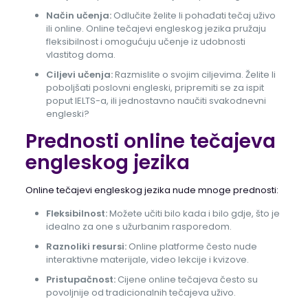
Način učenja:
Odlučite želite li pohađati tečaj uživo
ili online. Online tečajevi engleskog jezika pružaju
fleksibilnost i omogućuju učenje iz udobnosti
vlastitog doma.
Ciljevi učenja:
Razmislite o svojim ciljevima. Želite li
poboljšati poslovni engleski, pripremiti se za ispit
poput IELTS-a, ili jednostavno naučiti svakodnevni
engleski?
Prednosti online tečajeva
engleskog jezika
Online tečajevi engleskog jezika nude mnoge prednosti:
Fleksibilnost:
Možete učiti bilo kada i bilo gdje, što je
idealno za one s užurbanim rasporedom.
Raznoliki resursi:
Online platforme često nude
interaktivne materijale, video lekcije i kvizove.
Pristupačnost:
Cijene online tečajeva često su
povoljnije od tradicionalnih tečajeva uživo.