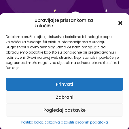
Upravljajte pristankom za
kolačiće
Da bismo pružili najbolje iskustvo, koristimo tehnologije poput
kolačića za čuvanje i/ili pristup informacijama o uređaju.
Suglasnost s ovim tehnologijama će nam omogućiti da
obrađujemo podatke kao što su ponašanje pri pregledavanju ili
jedinstveni ID-ovi na ovoj web stranici. Nepristanak ili povlačenje
suglasnosti može negativno utjecati na određene karakteristike i
funkcije.
Prihvati
© Omnia - centar za strane jezike 2026. Sva prava
Zabrani
pridržana.
Izjava o zaštiti osobnih podataka
Pogledaj postavke
Politika kolačića
Izjava o zaštiti osobnih podataka