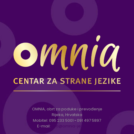
OMNIA, obrt za poduke i prevođenje
Rijeka, Hrvatska
Mobitel:
095 233 5001
•
091 497 5897
E-mail:
info@omnia-jezici.com