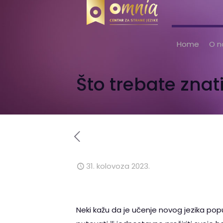
Home
O 
Što trebate znat
31. kolovoza 2023.
Neki kažu da je učenje novog jezika poput