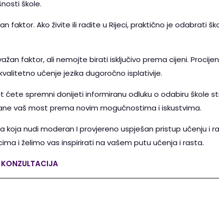
nosti škole.
an faktor. Ako živite ili radite u Rijeci, praktično je odabrati 
ažan faktor, ali nemojte birati isključivo prema cijeni. Procij
kvalitetno učenje jezika dugoročno isplativije.
t ćete spremni donijeti informiranu odluku o odabiru škole s
postane vaš most prema novim mogućnostima i iskustvima.
ka koja nudi moderan I provjereno uspješan pristup učenju i ra
cima i želimo vas inspirirati na vašem putu učenja i rasta.
H KONZULTACIJA