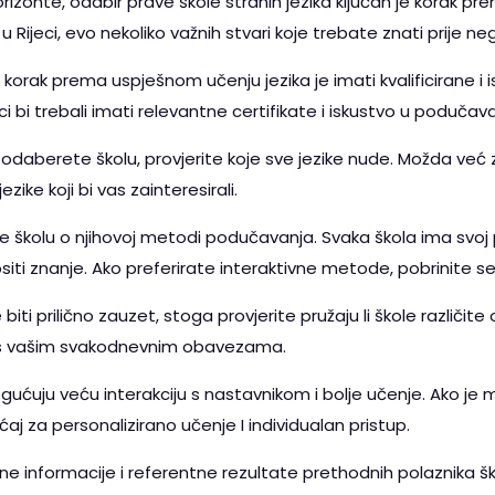
orizonte, odabir prave škole stranih jezika ključan je korak pr
a u Rijeci, evo nekoliko važnih stvari koje trebate znati prije 
 korak prema uspješnom učenju jezika je imati kvalificirane i i
 bi trebali imati relevantne certifikate i iskustvo u podučavan
odaberete školu, provjerite koje sve jezike nude. Možda već znate
zike koji bi vas zainteresirali.
te školu o njihovoj metodi podučavanja. Svaka škola ima svoj 
ti znanje. Ako preferirate interaktivne metode, pobrinite se
iti prilično zauzet, stoga provjerite pružaju li škole različit
 s vašim svakodnevnim obavezama.
ućuju veću interakciju s nastavnikom i bolje učenje. Ako je 
ćaj za personalizirano učenje I individualan pristup.
ne informacije i referentne rezultate prethodnih polaznika š