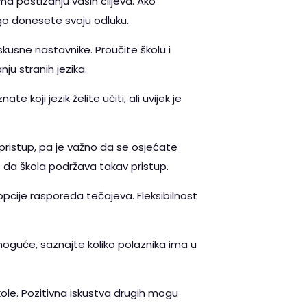
ema postizanju vaših ciljeva. Ako
nego donesete svoju odluku.
skusne nastavnike. Proučite školu i
ju stranih jezika.
 koji jezik želite učiti, ali uvijek je
pristup, pa je važno da se osjećate
 da škola podržava takav pristup.
e opcije rasporeda tečajeva. Fleksibilnost
moguće, saznajte koliko polaznika ima u
kole. Pozitivna iskustva drugih mogu