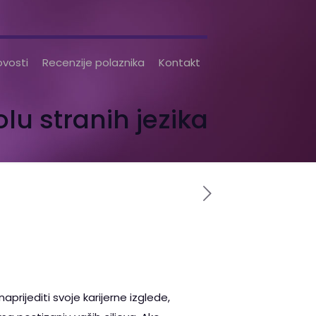
vosti
Recenzije polaznika
Kontakt
lu stranih jezika
prijediti svoje karijerne izglede,