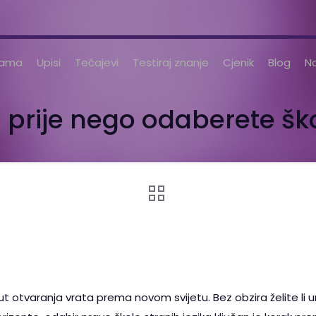
nama
Upisi
Tečajevi
Testiraj znanje
Cjenik
Blog
No
i prije nego odaberete ško
 otvaranja vrata prema novom svijetu. Bez obzira želite li una