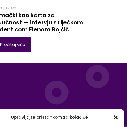
ibnja 2026.
mački kao karta za
ućnost — intervju s riječkom
denticom Elenom Bojčić
Pročitaj više
Upravljajte pristankom za kolačiće