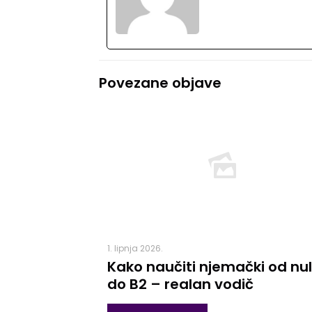
Povezane objave
1. lipnja 2026.
Kako naučiti njemački od nu
do B2 – realan vodič