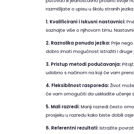
putovati ili jednostavno proširiti svoje h
razmišljate o upisu u školu stranih jezik
1. Kvalificirani i iskusni nastavnici:
Prvi
saznajte više o njihovom timu. Nastavnici
2. Raznolika ponuda jezika:
Prije nego 
dobro imati mogućnost istražiti i druge je
3. Pristup metodi podučavanja:
Pitaj
udobno s načinom na koji će vam prenosi
4. Fleksibilnost rasporeda:
Život može b
će vam omogućiti da uskladite učenje
5. Mali razredi:
Manji razredi često omog
prosjeku u razredu kako biste dobili osje
6. Referentni rezultati:
Istražite povrat