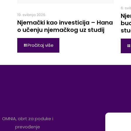
6. sv
Nje
19. svibnja 2026.
Njemački kao investicija – Hana
bud
o učenju njemačkog uz studij
stu
Pročitaj više
OMNIA, obrt za poduke i
prevođenje