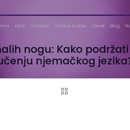
nama
Upisi
Tečajevi
Testiraj znanje
Cjenik
Blog
No
lih nogu: Kako podržati
učenju njemačkog jezika