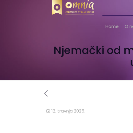
Home
O 
Njemački od ma
12. travnja 2025.