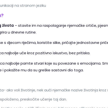
ikaciji na stranom jeziku
u?
g života
– stavite im na raspolaganje njemačke crtiće, pjesm
rira u dnevne rutine.
se s djecom riječima, koristite slike, pričajte jednostavne pr
ca najbolje uče kroz pozitivno iskustvo, bez pritiska.
ca najbolje pamte stvari koje su povezane s emocijama. Smijte
e i pokažite mu da su greške sastavni dio toga.
- ako voli životinje, nek auči njemačke nazive životinja kroz sl
raspoloženo, preskočite učenje taj dan.