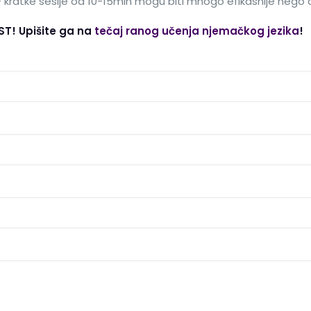
kratke sesije od 10-15min mogu biti mnogo efikasnije nego du
! Upišite ga na
tečaj ranog učenja njemačkog jezika
!