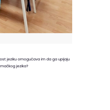
enost jeziku omogućava im da ga upijaju
jemačkog jezika?