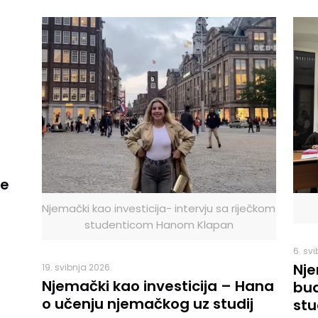
le
Njemački kao investicija- intervju sa riječkom
studenticom Hanom Klapan
6. sv
Nje
19. svibnja 2026.
Njemački kao investicija – Hana
bud
o učenju njemačkog uz studij
stu