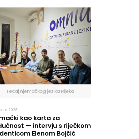
Tečaj njemačkog jezika Rijeka
ibnja 2026.
mački kao karta za
ućnost — intervju s riječkom
denticom Elenom Bojčić