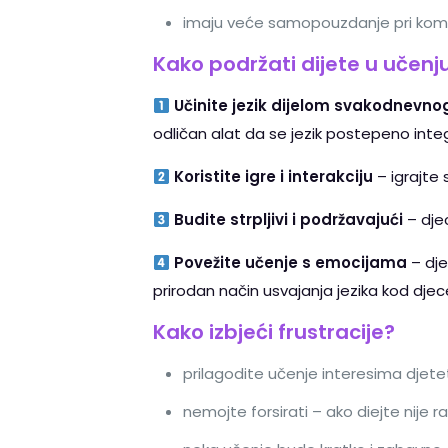
imaju veće samopouzdanje pri komun
Kako podržati dijete u učenj
Učinite jezik dijelom svakodnevno
odličan alat da se jezik postepeno integ
Koristite igre i interakciju
– igrajte 
Budite strpljivi i podržavajući
– dje
Povežite učenje s emocijama
– dje
prirodan način usvajanja jezika kod djec
Kako izbjeći frustracije?
prilagodite učenje interesima djeteta
nemojte forsirati – ako diejte nije 