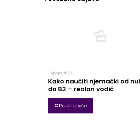
1. lipnja 2026.
Kako naučiti njemački od nu
do B2 – realan vodič
Pročitaj više