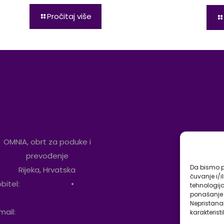
Pročitaj više
OMNIA, obrt za poduke i
prevođenje
Da bismo pr
Rijeka, Hrvatska
čuvanje i/i
bitel:
095 233 5001
•
091 497
tehnologij
ponašanje p
5897
Nepristana
mail:
info@omnia-jezici.com
karakteristi