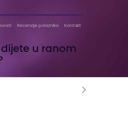
vosti
Recenzije polaznika
Kontakt
 dijete u ranom
?