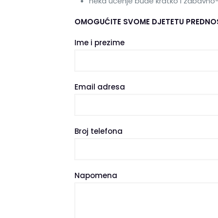
neka učenje bude kratko i zabavno- 
OMOGUĆITE SVOME DJETETU PREDNOST
Ime i prezime
Email adresa
Broj telefona
Napomena