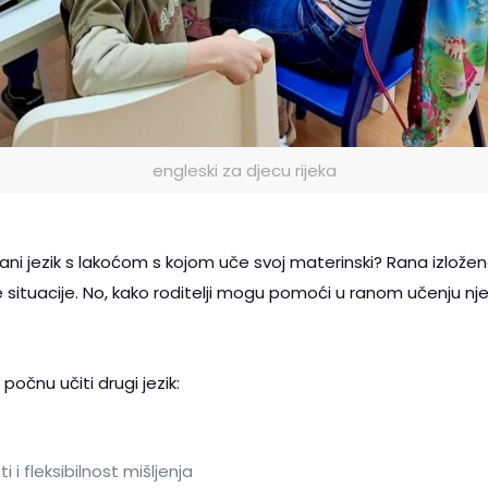
engleski za djecu rijeka
trani jezik s lakoćom s kojom uče svoj materinski? Rana izlož
ne situacije. No, kako roditelji mogu pomoći u ranom učenju n
počnu učiti drugi jezik:
 i fleksibilnost mišljenja