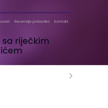
vosti
Recenzije polaznika
Kontakt
 sa riječkim
lićem