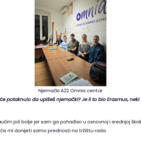
Njemački A22 Omnia centar
e potaknulo da upišeš njemački? Je li to bio Erasmus, neki s
čim još bolje jer sam ga pohađao u osnovnoj i srednjoj školi.
e mi donijeti samo prednosti na tržištu rada.