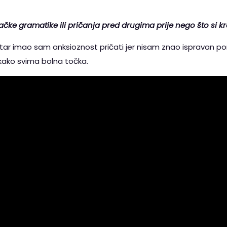
mačke gramatike ili pričanja pred drugima prije nego što si
ar imao sam anksioznost pričati jer nisam znao ispravan por
kako svima bolna točka.