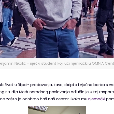
njamin Nikolić - riječki student koji uči njemački u OMNIA Cen
i život u Rijeci- predavanja, kave, skripte i vječna borba s
og studija Međunarodnog poslovanja odlučio je u taj raspored 
ome zašto je odobrao baš naš centar i kako mu
njemački
pom