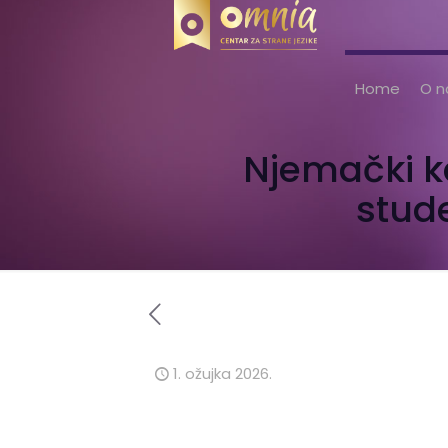
Home
O 
Njemački ka
stud
1. ožujka 2026.