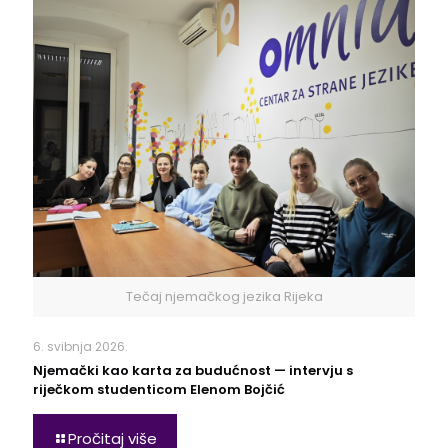
Tečaj njemačkog jezika Rijeka
6. svibnja 2026.
Njemački kao karta za budućnost — intervju s
riječkom studenticom Elenom Bojčić
Pročitaj više