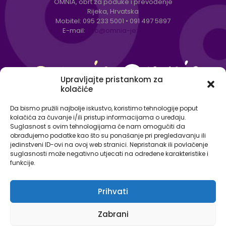
OMNIA, obrt za poduke i prevođenje
Rijeka, Hrvatska
Mobitel:
095 233 5001
•
091 497 5897
E-mail:
info@omnia-jezici.com
Upravljajte pristankom za
kolačiće
Da bismo pružili najbolje iskustvo, koristimo tehnologije poput
kolačića za čuvanje i/ili pristup informacijama o uređaju.
Suglasnost s ovim tehnologijama će nam omogućiti da
obrađujemo podatke kao što su ponašanje pri pregledavanju ili
jedinstveni ID-ovi na ovoj web stranici. Nepristanak ili povlačenje
suglasnosti može negativno utjecati na određene karakteristike i
funkcije.
Prihvati
© Omnia - centar za strane jezike 2026. Sva prava
Zabrani
pridržana.
Izjava o zaštiti osobnih podataka