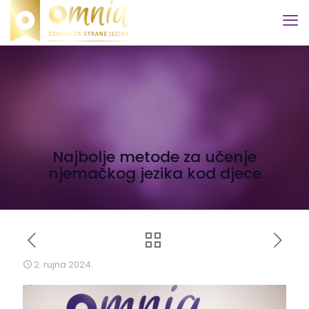
Najbolje metode za učenje
njemačkog jezika kod djece
2. rujna 2024.