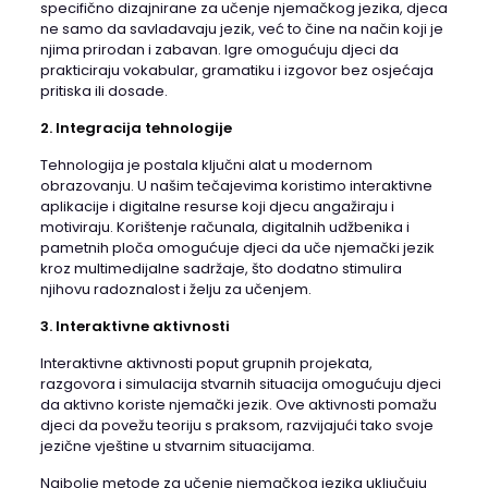
specifično dizajnirane za učenje njemačkog jezika, djeca
ne samo da savladavaju jezik, već to čine na način koji je
njima prirodan i zabavan. Igre omogućuju djeci da
prakticiraju vokabular, gramatiku i izgovor bez osjećaja
pritiska ili dosade.
2. Integracija tehnologije
Tehnologija je postala ključni alat u modernom
obrazovanju. U našim tečajevima koristimo interaktivne
aplikacije i digitalne resurse koji djecu angažiraju i
motiviraju. Korištenje računala, digitalnih udžbenika i
pametnih ploča omogućuje djeci da uče njemački jezik
kroz multimedijalne sadržaje, što dodatno stimulira
njihovu radoznalost i želju za učenjem.
3. Interaktivne aktivnosti
Interaktivne aktivnosti poput grupnih projekata,
razgovora i simulacija stvarnih situacija omogućuju djeci
da aktivno koriste njemački jezik. Ove aktivnosti pomažu
djeci da povežu teoriju s praksom, razvijajući tako svoje
jezične vještine u stvarnim situacijama.
Najbolje metode za učenje njemačkog jezika uključuju