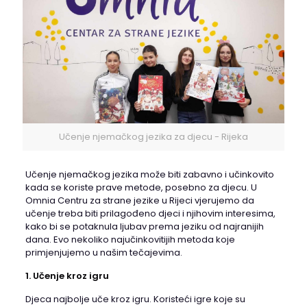
Učenje njemačkog jezika za djecu - Rijeka
Učenje njemačkog jezika može biti zabavno i učinkovito
kada se koriste prave metode, posebno za djecu. U
Omnia Centru za strane jezike u Rijeci vjerujemo da
učenje treba biti prilagođeno djeci i njihovim interesima,
kako bi se potaknula ljubav prema jeziku od najranijih
dana. Evo nekoliko najučinkovitijih metoda koje
primjenjujemo u našim tečajevima.
1. Učenje kroz igru
Djeca najbolje uče kroz igru. Koristeći igre koje su