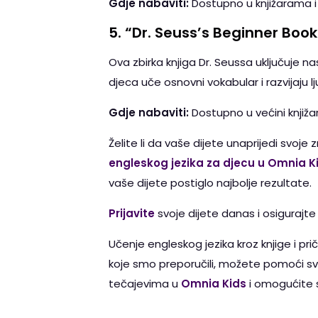
Gdje nabaviti:
Dostupno u knjižarama i
5.
“Dr. Seuss’s Beginner Book
Ova zbirka knjiga Dr. Seussa uključuje n
djeca uče osnovni vokabular i razvijaju l
Gdje nabaviti:
Dostupno u većini knjižar
Želite li da vaše dijete unaprijedi svoje
engleskog jezika za djecu u Omnia K
vaše dijete postiglo najbolje rezultate.
Prijavite
svoje dijete danas i osiguraj
Učenje engleskog jezika kroz knjige i pr
koje smo preporučili, možete pomoći svom
tečajevima u
Omnia Kids
i omogućite s