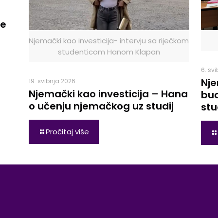
le
Njemački kao investicija- intervju sa riječkom
studenticom Hanom Klapan
6. sv
Nje
19. svibnja 2026.
Njemački kao investicija – Hana
bud
o učenju njemačkog uz studij
stu
Pročitaj više