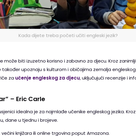
Kada dijete treba početi učiti engleski jezik?
iče može biti izuzetno korisno i zabavno za djecu. Kroz zaniml
 se također upoznaju s kulturom i običajima zemalja englesk
riče za
učenje engleskog za djecu
, uključujući recenzije i 
r” – Eric Carle
enici idealna je za najmlađe učenike engleskog jezika. Kroz j
, dane u tjednu i brojeve.
većini knjižara ili online trgovina poput Amazona.