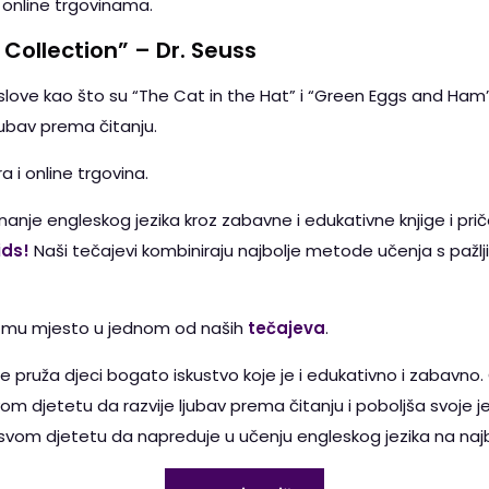
 online trgovinama.
 Collection” – Dr. Seuss
aslove kao što su “The Cat in the Hat” i “Green Eggs and Ham”
jubav prema čitanju.
a i online trgovina.
 znanje engleskog jezika kroz zabavne i edukativne knjige i pri
ids!
Naši tečajevi kombiniraju najbolje metode učenja s pažl
te mu mjesto u jednom od naših
tečajeva
.
iče pruža djeci bogato iskustvo koje je i edukativno i zabavno
 djetetu da razvije ljubav prema čitanju i poboljša svoje jez
vom djetetu da napreduje u učenju engleskog jezika na najb