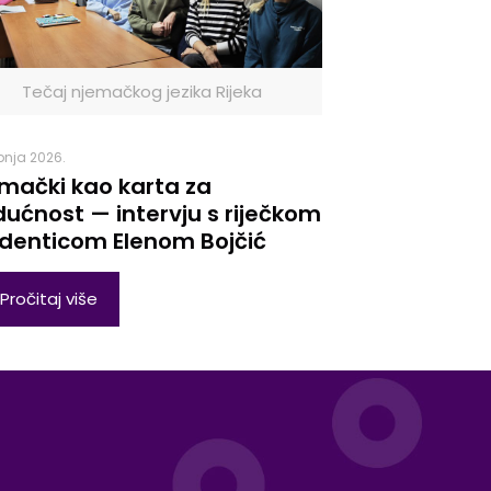
Tečaj njemačkog jezika Rijeka
ibnja 2026.
mački kao karta za
ućnost — intervju s riječkom
denticom Elenom Bojčić
Pročitaj više