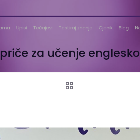
nama
Upisi
Tečajevi
Testiraj znanje
Cjenik
Blog
No
i priče za učenje englesko