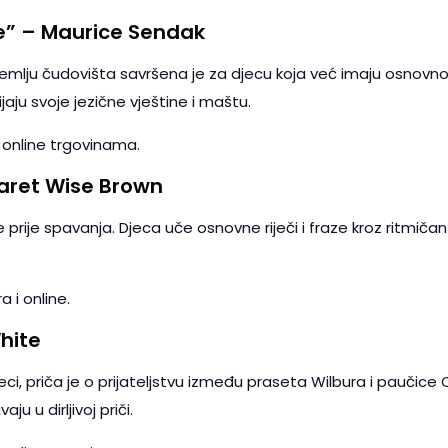
e” – Maurice Sendak
zemlju čudovišta savršena je za djecu koja već imaju osnovno
jaju svoje jezične vještine i maštu.
 online trgovinama.
aret Wise Brown
 prije spavanja. Djeca uče osnovne riječi i fraze kroz ritmiča
 i online.
hite
ci, priča je o prijateljstvu između praseta Wilbura i paučice Ch
ju u dirljivoj priči.