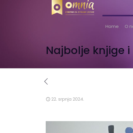
Home
O 
Najbolje knjige 
22. srpnja 2024.