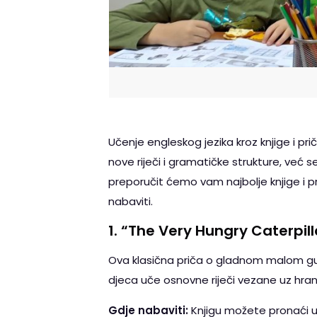
Učenje engleskog jezika kroz knjige i pr
nove riječi i gramatičke strukture, već
preporučit ćemo vam najbolje knjige i p
nabaviti.
1.
“The Very Hungry Caterpilla
Ova klasična priča o gladnom malom gusj
djeca uče osnovne riječi vezane uz hranu
Gdje nabaviti:
Knjigu možete pronaći u 