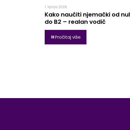
1. lipnja 2026.
Kako naučiti njemački od nu
do B2 – realan vodič
Pročitaj više