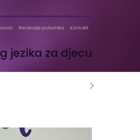
vosti
Recenzije polaznika
Kontakt
g jezika za djecu