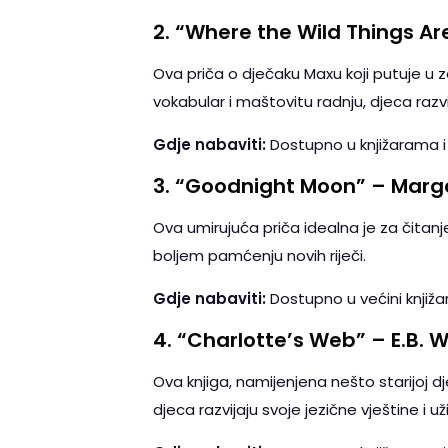
2.
“Where the Wild Things Ar
Ova priča o dječaku Maxu koji putuje u 
vokabular i maštovitu radnju, djeca razvi
Gdje nabaviti:
Dostupno u knjižarama i
3.
“Goodnight Moon” – Marg
Ova umirujuća priča idealna je za čitanje
boljem pamćenju novih riječi.
Gdje nabaviti:
Dostupno u većini knjižara
4.
“Charlotte’s Web” – E.B. W
Ova knjiga, namijenjena nešto starijoj dje
djeca razvijaju svoje jezične vještine i uživa