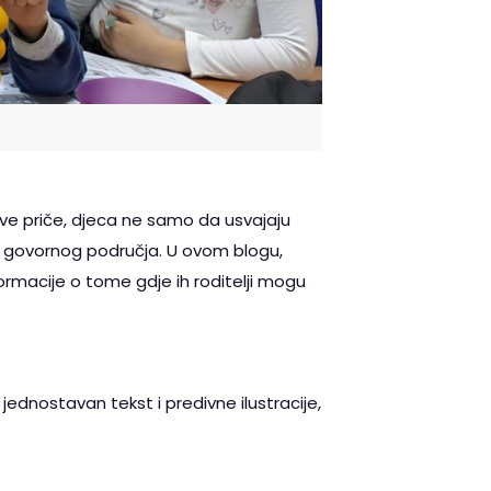
jive priče, djeca ne samo da usvajaju
og govornog područja. U ovom blogu,
informacije o tome gdje ih roditelji mogu
ednostavan tekst i predivne ilustracije,