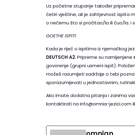
Uz početne stupanje također pripremam
četiri vještine, ali je zahtjevnost ispit
o nečemu što si pročitao/la ili čuo/la. i sl
GOETHE ISPITI
Kada je riječ o ispitima iz njemačkog j
DEUTSCH A2
. Pripreme su namijenjene
govorenje (grupni usmeni ispit). Položen
možeš razumijeti sadržaje o tebi pozna
sporazumijevati u jednostavnim, rutinsk
Ako imate dodatna pitanja i zanima vas 
kontaktirati na info@omnia-jezici.com il
omnian