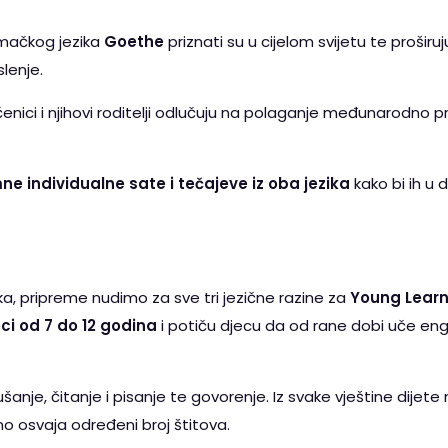
emačkog jezika
Goethe
priznati su u cijelom svijetu te proši
lenje.
enici i njihovi roditelji odlučuju na polaganje međunarodno pr
e individualne sate i tečajeve iz oba jezika
kako bi ih u 
ika, pripreme nudimo za sve tri jezične razine za
Young Learn
ci od 7 do 12 godina
i potiču djecu da od rane dobi uče engl
ušanje, čitanje i pisanje te govorenje. Iz svake vještine dijet
no osvaja određeni broj štitova.