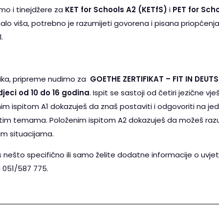
o i tinejdžere za
KET for Schools A2 (KETfS)
i
PET for Scho
a malo viša, potrebno je razumijeti govorena i pisana priopćenj
.
ezika, pripreme nudimo za
GOETHE ZERTIFIKAT – FIT IN DEUT
djeci od 10 do 16 godina
. Ispit se sastoji od četiri jezične vje
im ispitom A1 dokazuješ da znaš postaviti i odgovoriti na jed
tim temama. Položenim ispitom A2 dokazuješ da možeš razumij
im situacijama.
nešto specifično ili samo želite dodatne informacije o uvjet
i 051/587 775.