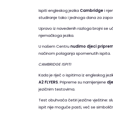
Ispiti engleskog jezika
Cambridge
i nj
studiranje tako i jednoga dana za zapos
Upravo iz navedenih razloga brojni se uč
njemačkoga jezika.
U našem Centru
nudimo djeci pripremn
načinom polaganja spomenutih ispita.
CAMBRIDGE ISPITI
Kada je riječ o ispitima iz engleskog jez
A2 FLYERS
. Pripreme su namijenjene
dje
jezičnim testovima.
Test obuhvaća četiri jezične vještine: sl
ispit nije moguće pasti, već se simbolič