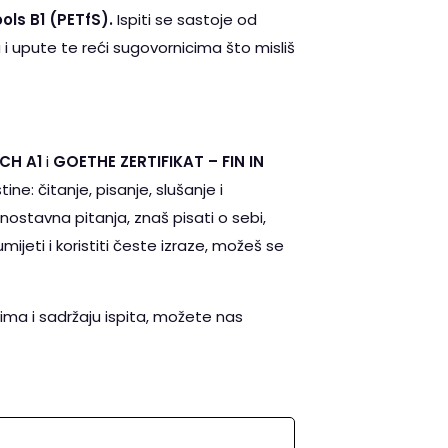
ols B1 (PETfS).
Ispiti se sastoje od
a i upute te reći sugovornicima što misliš
SCH
A1
i
GOETHE ZERTIFIKAT – FIN IN
štine: čitanje, pisanje, slušanje i
nostavna pitanja, znaš pisati o sebi,
eti i koristiti česte izraze, možeš se
ima i sadržaju ispita, možete nas