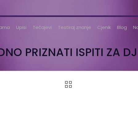
nama
Upisi
Tečajevi
Testiraj znanje
Cjenik
Blog
No
O PRIZNATI ISPITI ZA DJ