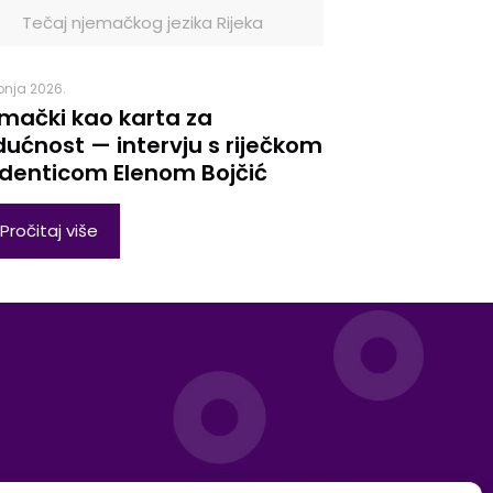
Tečaj njemačkog jezika Rijeka
ibnja 2026.
mački kao karta za
ućnost — intervju s riječkom
denticom Elenom Bojčić
Pročitaj više