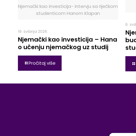
Njemački kao investicija- intervju sa riječkom
studenticom Hanom Klapan
6. sv
Nje
19. svibnja 2026.
Njemački kao investicija – Hana
bud
o učenju njemačkog uz studij
stu
Pročitaj više