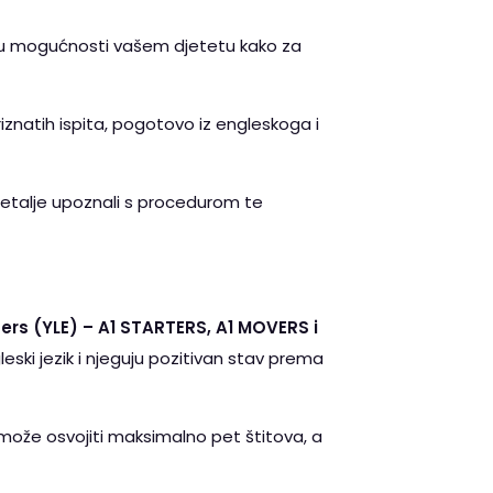
ruju mogućnosti vašem djetetu kako za
iznatih ispita, pogotovo iz engleskoga i
detalje upoznali s procedurom te
ers (YLE) – A1 STARTERS, A1 MOVERS i
eski jezik i njeguju pozitivan stav prema
e može osvojiti maksimalno pet štitova, a