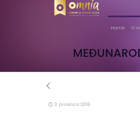
Home
O 
MEĐUNARODN
3. prosinca 2018.