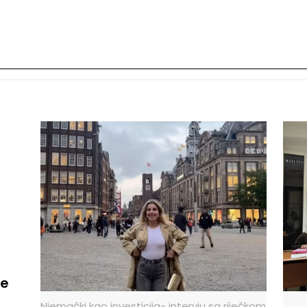
le
Njemački kao investicija- intervju sa riječkom