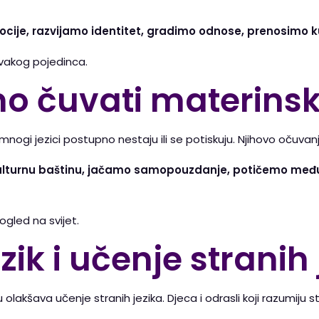
cije, razvijamo identitet, gradimo odnose, prenosimo kul
vakog pojedinca.
no čuvati materinski
ogi jezici postupno nestaju ili se potiskuju. Njihovo očuvan
 kulturnu baštinu, jačamo samopouzdanje, potičemo međ
pogled na svijet.
zik i učenje stranih
akšava učenje stranih jezika. Djeca i odrasli koji razumiju st