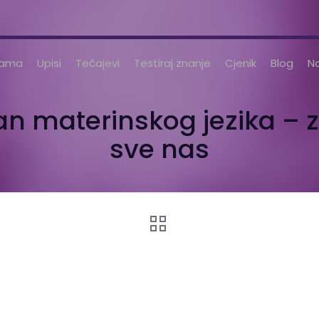
nama
Upisi
Tečajevi
Testiraj znanje
Cjenik
Blog
No
 materinskog jezika – z
sve nas