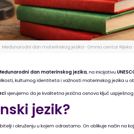
Međunarodni dan materinskog jezika- Omnia centar Rijeka
Međunarodni dan materinskog jezika
, na inicijativu
UNESC
kosti, kulturnog identiteta i važnosti materinskog jezika u o
eci
vjerujemo da je kvalitetna jezična osnova ključ uspješnog
nski jezik?
u obitelji i okruženju u kojem odrastamo. On oblikuje način na k