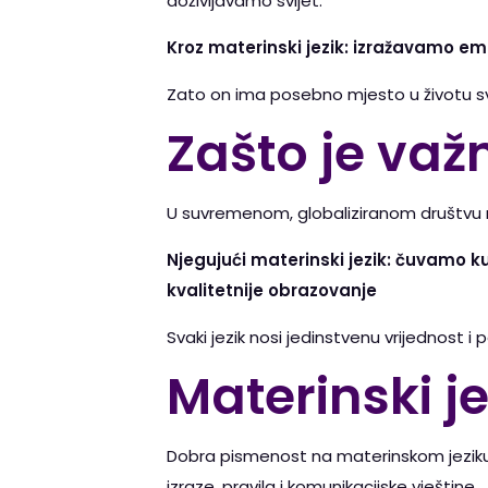
doživljavamo svijet.
Kroz materinski jezik: izražavamo emo
Zato on ima posebno mjesto u životu s
Zašto je važ
U suvremenom, globaliziranom društvu mn
Njegujući materinski jezik: čuvamo
kvalitetnije obrazovanje
Svaki jezik nosi jedinstvenu vrijednost i 
Materinski je
Dobra pismenost na materinskom jeziku ol
izraze, pravila i komunikacijske vještine.