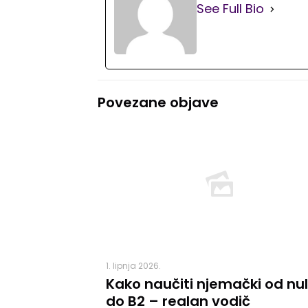
See Full Bio
Povezane objave
1. lipnja 2026.
Kako naučiti njemački od nu
do B2 – realan vodič