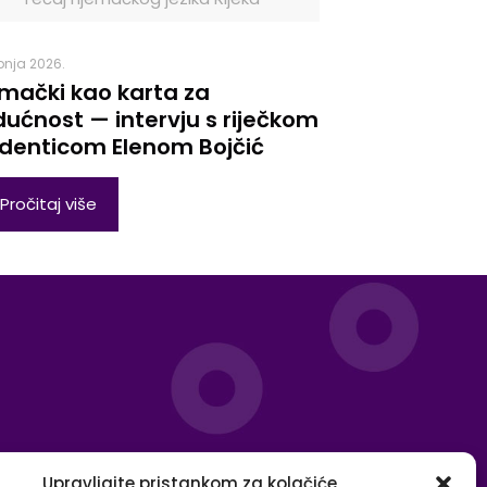
ibnja 2026.
mački kao karta za
ućnost — intervju s riječkom
denticom Elenom Bojčić
Pročitaj više
Upravljajte pristankom za kolačiće