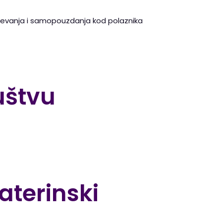
umijevanja i samopouzdanja kod polaznika
uštvu
terinski