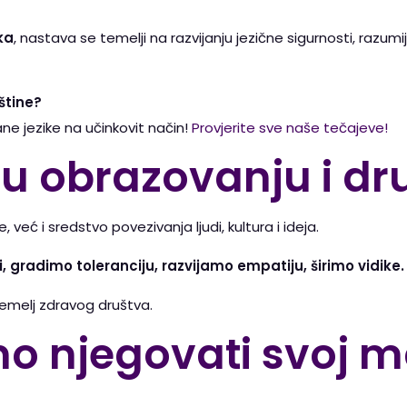
ka
, nastava se temelji na razvijanju jezične sigurnosti, raz
eštine?
ane jezike na učinkovit način!
Provjerite sve naše tečajeve!
 u obrazovanju i dr
već i sredstvo povezivanja ljudi, kultura i ideja.
ti, gradimo toleranciju, razvijamo empatiju, širimo vidike.
temelj zdravog društva.
 njegovati svoj ma