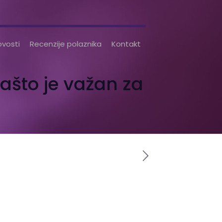
vosti
Recenzije polaznika
Kontakt
ašto je važan za