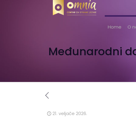
Home
O 
Međunarodni dan
21. veljače 2026.