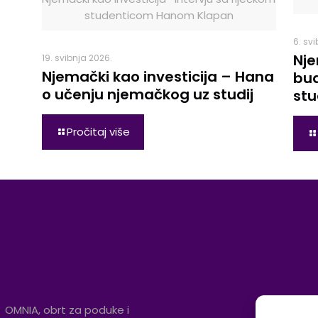
studenticom Hanom Klapan
6. sv
Nje
19. svibnja 2026.
Njemački kao investicija – Hana
bud
o učenju njemačkog uz studij
stu
Pročitaj više
OMNIA, obrt za poduke i