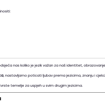
ositi:
jeća nas koliko je jezik važan za naš identitet, obrazovanje
ka
, nastavljamo poticati ljubav prema jezicima, znanju i cjel
 čvrste temelje za uspjeh u svim drugim jezicima.
a