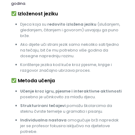
godina.
Izloženost jeziku
Djeca koja su
redovito izložena jeziku
(slušanjem,
gledanjem, čitanjem i govorom) usvajaju ga puno
brže.
Ako dijete uči strani jezik samo nekoliko sati tjedno
na tečaju, bit će mu potrebno više godina da
dosegne napredniju razinu.
Korištenje jezika kod kuće kroz pjesme, knjige i
razgovor značajno ubrzava proces.
Metoda učenja
Učenje kroz igru, pjesme i interaktivne aktivnosti
posebno je učinkovito za mlađu djecu.
Strukturirani tečajevi
pomažu školarcima da
steknu čvrste temelje u gramatici i pisanju.
Individualna nastava
omogućuje brži napredak
jer se profesor fokusira isključivo na djetetove
potrebe.