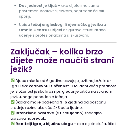
Dosljednost je ključ
– ako dijete ima samo
povremeni kontakt s jezikom, napredak će biti
sporiji.
Upis u
tečaj engleskog ili njemačkog jezika
u
Omnia Centru u Rijeci
osigurava strukturirano
učenje s profesionalcima s iskustvom.
Zaključak – koliko brzo
dijete može naučiti strani
jezik?
Djeca mlađa od 6 godina usvajaju jezik najbrže kroz
igru i svakodnevnu izloženost
. U toj dobi veća prednost
je izloženost jeziku kroz npr. gledanje crtića na stranom
jeziku, nego pohađanje tečaja.
Školarcima je potrebno
3-5 godina
da postignu
srednju razinu ako uče 2-3 puta tjedno.
Intenzivna nastava
(5+ sati tjedno) značajno
ubrzava napredak.
Roditelji igraju ključnu ulogu
– ako dijete sluša, čita i