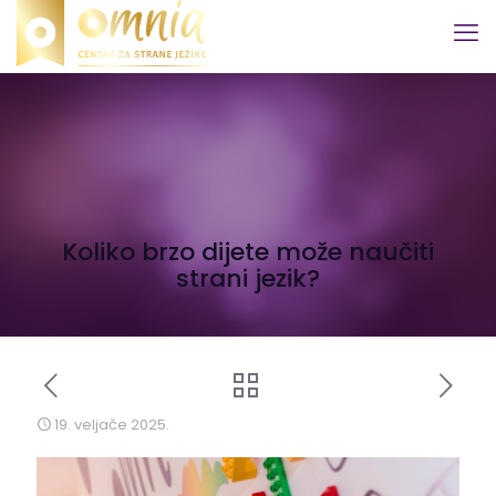
Koliko brzo dijete može naučiti
strani jezik?
19. veljače 2025.