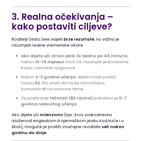
3. Realna očekivanja –
kako postaviti ciljeve?
Roditelji često žele vidjeti
brze rezultate
, no važno je
razumjeti realne vremenske okvire:
Ako dijete uči strani jezik 2x tjedno po 45 minuta
,
nakon
10-14 mjeseci
moći će razumjeti jednostavne
fraze i osnovne razgovore.
Nakon
2-3 godine učenja
, dijete može postići
razinu
A2
, što znači da može samostalno
komunicirati na osnovne teme.
Za postizanje
tečnosti (B2 razina)
potrebno je
5-7
godina redovitog učenja
.
Ako dijete uči
intenzivno
(npr. kroz svakodnevnu
izloženost engleskom ili njemačkom jeziku kod kuće i u
školi), moguće je postići značajne rezultate
već nakon
godinu do dvije
.