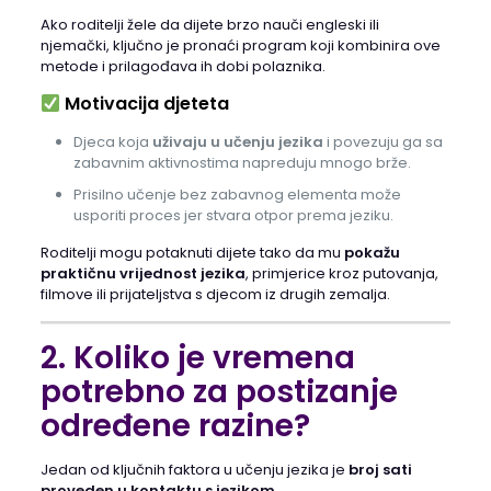
Ako roditelji žele da dijete brzo nauči engleski ili
njemački, ključno je pronaći program koji kombinira ove
metode i prilagođava ih dobi polaznika.
Motivacija djeteta
Djeca koja
uživaju u učenju jezika
i povezuju ga sa
zabavnim aktivnostima napreduju mnogo brže.
Prisilno učenje bez zabavnog elementa može
usporiti proces jer stvara otpor prema jeziku.
Roditelji mogu potaknuti dijete tako da mu
pokažu
praktičnu vrijednost jezika
, primjerice kroz putovanja,
filmove ili prijateljstva s djecom iz drugih zemalja.
2. Koliko je vremena
potrebno za postizanje
određene razine?
Jedan od ključnih faktora u učenju jezika je
broj sati
proveden u kontaktu s jezikom
.