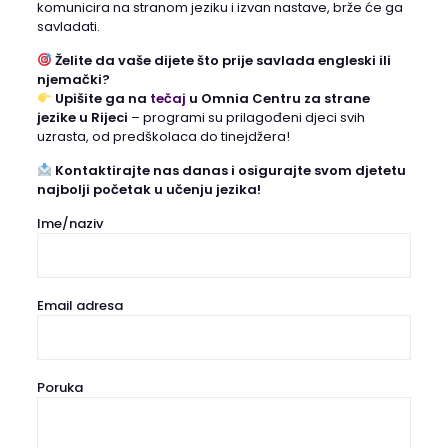
komunicira na stranom jeziku i izvan nastave, brže će ga
savladati.
Želite da vaše dijete što prije savlada engleski ili
njemački?
Upišite ga na
tečaj
u Omnia Centru za strane
jezike u Rijeci
– programi su prilagođeni djeci svih
uzrasta, od predškolaca do tinejdžera!
Kontaktirajte nas danas i osigurajte svom djetetu
najbolji početak u učenju jezika!
Ime/naziv
Email adresa
Poruka