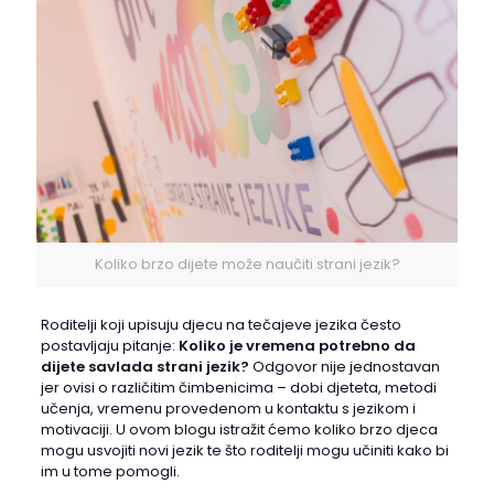
Koliko brzo dijete može naučiti strani jezik?
Roditelji koji upisuju djecu na tečajeve jezika često
postavljaju pitanje:
Koliko je vremena potrebno da
dijete savlada strani jezik?
Odgovor nije jednostavan
jer ovisi o različitim čimbenicima – dobi djeteta, metodi
učenja, vremenu provedenom u kontaktu s jezikom i
motivaciji. U ovom blogu istražit ćemo koliko brzo djeca
mogu usvojiti novi jezik te što roditelji mogu učiniti kako bi
im u tome pomogli.