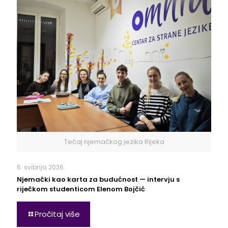
Tečaj njemačkog jezika Rijeka
6. svibnja 2026.
Njemački kao karta za budućnost — intervju s
riječkom studenticom Elenom Bojčić
Pročitaj više