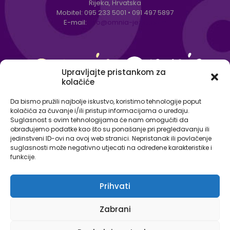
Rijeka, Hrvatska
Mobitel:
095 233 5001
•
091 497 5897
E-mail:
info@omnia-jezici.com
Upravljajte pristankom za
kolačiće
Da bismo pružili najbolje iskustvo, koristimo tehnologije poput
kolačića za čuvanje i/ili pristup informacijama o uređaju.
Suglasnost s ovim tehnologijama će nam omogućiti da
obrađujemo podatke kao što su ponašanje pri pregledavanju ili
jedinstveni ID-ovi na ovoj web stranici. Nepristanak ili povlačenje
suglasnosti može negativno utjecati na određene karakteristike i
funkcije.
Prihvati
© Omnia - centar za strane jezike 2026. Sva prava
Zabrani
pridržana.
Izjava o zaštiti osobnih podataka