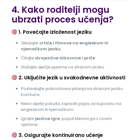
4. Kako roditelji mogu
ubrzati proces učenja?
1. Povećajte izloženost jeziku
Gledajte
crtiće i filmove na engleskom ili
njemačkom jeziku
.
Čitajte
dvojezične slikovnice i priče
.
Slušajte dječje pjesme na stranom jeziku.
2. Uključite jezik u svakodnevne aktivnosti
Postavljajte jednostavna pitanja na stranom jeziku
kod kuće.
Neka dijete pokuša zapisati popis za kupovinu na
engleskom ili njemačkom.
Igrajte
jezične igre
, poput Memoryja s novim
riječima.
3. Osigurajte kontinuirano učenje