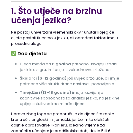
1. Što utječe na brzinu
učenja jezika?
Ne postoji univerzalni vremenski okvir unutar kojeg će
dijete postati fluentno u jeziku, ali određeni faktori imaju
presudnu ulogu:
Dob djeteta
Djeca mlađa od
6 godina
prirodno usvajaju strani
jezik kroz igru, imitaciju i svakodnevnu izloženost.
Školarci (6-12 godina)
još uvijek brzo uče, ali im je
potrebno više strukturirane nastave i ponavljanja.
Tinejdžeri (13-18 godina)
imaju razvijenije
kognitivne sposobnosti za analizu jezika, no jezik ne
upijaju intuitivno kao mlađa djeca.
Upravo zbog toga se preporučuje da djeca što ranije
krenu učiti engleski ili njemački, jer će im to olakšati
daljnje obrazovanje i karijeru. Idealno vrijeme za
započeti s učenjem je predškolska dob, dakle 5 ili 6