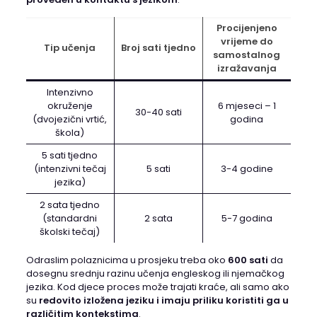
Procijenjeno
vrijeme do
Tip učenja
Broj sati tjedno
samostalnog
izražavanja
Intenzivno
okruženje
6 mjeseci – 1
30-40 sati
(dvojezični vrtić,
godina
škola)
5 sati tjedno
(intenzivni tečaj
5 sati
3-4 godine
jezika)
2 sata tjedno
(standardni
2 sata
5-7 godina
školski tečaj)
Odraslim polaznicima u prosjeku treba oko
600 sati
da
dosegnu srednju razinu učenja engleskog ili njemačkog
jezika. Kod djece proces može trajati kraće, ali samo ako
su
redovito izložena jeziku i imaju priliku koristiti ga u
različitim kontekstima
.