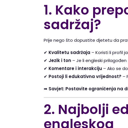
1. Kako prep
sadržaj?
Prije nego što dopustite djetetu da prati 
✔
Kvalitetu sadržaja
– Koristi li profi
✔
Jezik i ton
– Je li engleski prilagođen 
✔
Komentare i interakciju
– Ako se dop
✔
Postoji li edukativna vrijednost?
– P
➡
Savjet:
Postavite ograničenja na
2. Najbolji e
engleskog