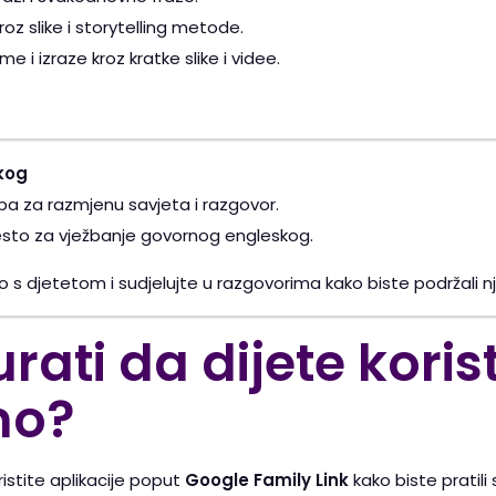
oz slike i storytelling metode.
e i izraze kroz kratke slike i videe.
kog
a za razmjenu savjeta i razgovor.
sto za vježbanje govornog engleskog.
 s djetetom i sudjelujte u razgovorima kako biste podržali n
rati da dijete koris
no?
istite aplikacije poput
Google Family Link
kako biste pratili 