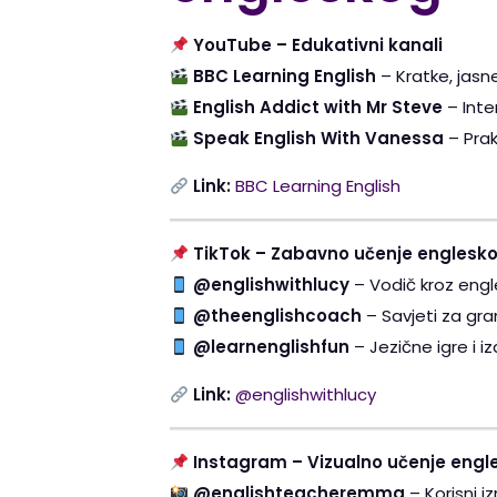
YouTube – Edukativni kanali
BBC Learning English
– Kratke, jasne
English Addict with Mr Steve
– Inte
Speak English With Vanessa
– Prak
Link:
BBC Learning English
TikTok – Zabavno učenje englesk
@englishwithlucy
– Vodič kroz engle
@theenglishcoach
– Savjeti za gra
@learnenglishfun
– Jezične igre i i
Link:
@englishwithlucy
Instagram – Vizualno učenje engl
@englishteacheremma
– Korisni i