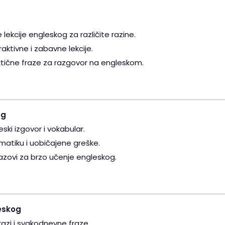
 lekcije engleskog za različite razine.
raktivne i zabavne lekcije.
tične fraze za razgovor na engleskom.
og
ski izgovor i vokabular.
matiku i uobičajene greške.
zazovi za brzo učenje engleskog.
eskog
zrazi i svakodnevne fraze.