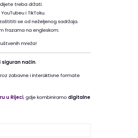
dijete treba držati.
YouTubeu i TikToku.
zaštititi se od neželjenog sadržaja.
im frazama na engleskom.
uštvenih mreža!
i siguran način
.
 kroz zabavne i interaktivne formate
u u Rijeci
,
gdje kombiniramo
digitalne