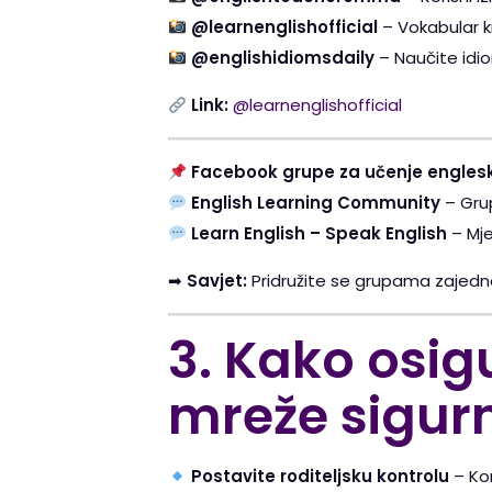
@learnenglishofficial
– Vokabular kr
@englishidiomsdaily
– Naučite idiom
Link:
@learnenglishofficial
Facebook grupe za učenje engles
English Learning Community
– Grup
Learn English – Speak English
– Mje
➡
Savjet:
Pridružite se grupama zajedno
3. Kako osigu
mreže sigur
Postavite roditeljsku kontrolu
– Kor