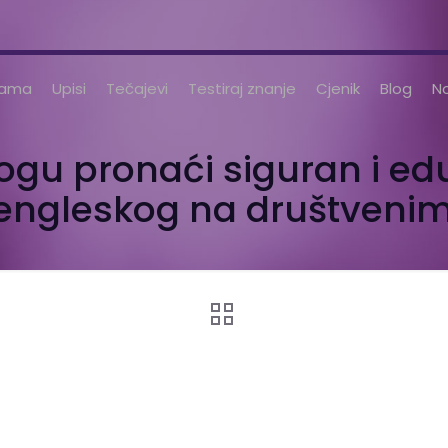
nama
Upisi
Tečajevi
Testiraj znanje
Cjenik
Blog
No
mogu pronaći siguran i ed
 engleskog na društven