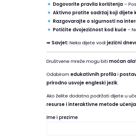
Dogovorite pravila korištenja
– Pos
Aktivno pratite sadržaj koji dijete
Razgovarajte o sigurnosti na inte
Potičite dvojezičnost kod kuće
– Na
➡
Savjet:
Neka dijete vodi
jezični dnev
Društvene mreže mogu biti
moćan alat
Odabirom
edukativnih profila
i
postav
prirodno usvoje engleski jezik
.
Ako želite dodatno podržati dijete u uč
resurse i interaktivne metode učenja
Ime i prezime