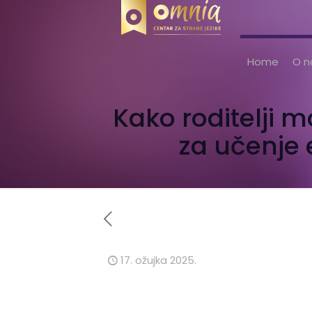
Home
O 
Kako roditelji 
za učenje
17. ožujka 2025.