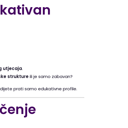
ukativan
g utjecaja
.
čke strukture
ili je samo zabavan?
da dijete prati samo edukativne profile.
učenje