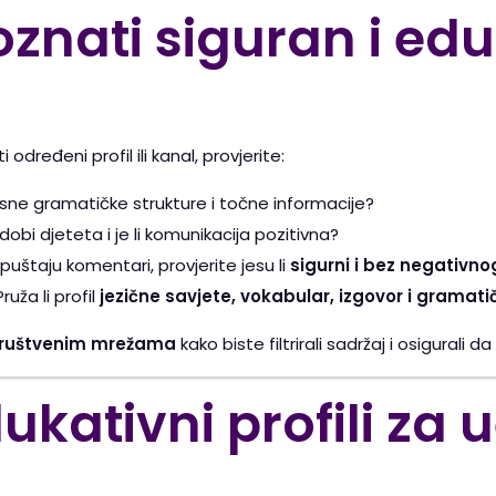
oznati siguran i ed
određeni profil ili kanal, provjerite:
l jasne gramatičke strukture i točne informacije?
dobi djeteta i je li komunikacija pozitivna?
uštaju komentari, provjerite jesu li
sigurni i bez negativno
ruža li profil
jezične savjete, vokabular, izgovor i gramati
 društvenim mrežama
kako biste filtrirali sadržaj i osigurali 
dukativni profili za 