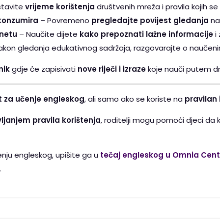
tavite
vrijeme korištenja
društvenih mreža i pravila kojih se 
 konzumira
– Povremeno
pregledajte povijest gledanja
na 
rnetu
– Naučite dijete
kako prepoznati lažne informacije
i 
kon gledanja edukativnog sadržaja, razgovarajte o naučen
nik
gdje će zapisivati
nove riječi i izraze
koje nauči putem dr
 za učenje engleskog
, ali samo ako se koriste na
pravilan 
ljanjem pravila korištenja
, roditelji mogu pomoći djeci da
enju engleskog, upišite ga u
tečaj engleskog u Omnia Centr
.