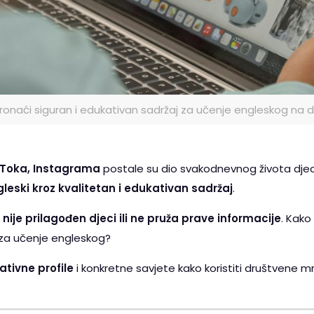
pronaći siguran i edukativan sadržaj za učenje engleskog n
kToka, Instagrama
postale su dio svakodnevnog života djec
gleski kroz kvalitetan i edukativan sadržaj
.
j
nije prilagođen djeci ili ne pruža prave informacije
. Kako
za učenje engleskog?
ativne profile
i konkretne savjete kako koristiti društvene 