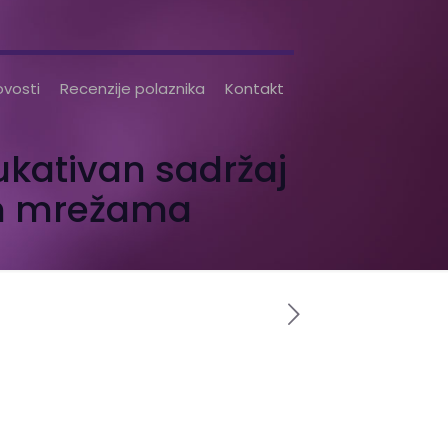
vosti
Recenzije polaznika
Kontakt
ukativan sadržaj
im mrežama