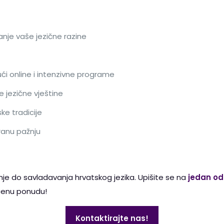
nje vaše jezične razine
ući online i intenzivne programe
ve jezične vještine
ke tradicije
ranu pažnju
e do savladavanja hrvatskog jezika. Upišite se na
jedan od 
ičenu ponudu!
Kontaktirajte nas!