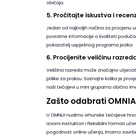
običaja.
5.
Pročitajte iskustva i recenz
Jedan od najboljih načina za procjenu uč
povratne informacije o kvaliteti poduča
pokazatelj uspješnog programa jezika.
6.
Procijenite veličinu razred
Veličina razreda može značajno utjecati 
prilike za praksu. Saznajte kolika je pros
naši tečajevi u mini grupama obično ima
Zašto odabrati OMNIA 
U OMNIJI nudimo vrhunske tečajeve hrvat
izvorni instruktori i fleksibilni formati u
pogodnost online učenja, imamo savrše