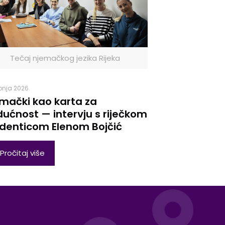
Tečaj njemačkog jezika Rijeka
ibnja 2026.
mački kao karta za
ućnost — intervju s riječkom
denticom Elenom Bojčić
Pročitaj više