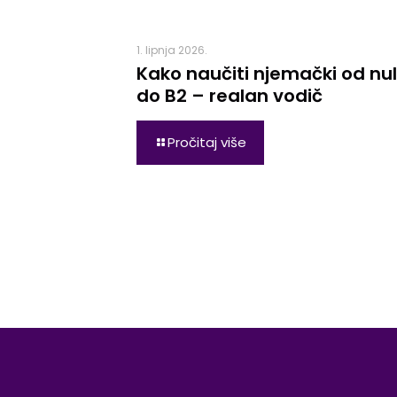
1. lipnja 2026.
Kako naučiti njemački od nu
do B2 – realan vodič
Pročitaj više