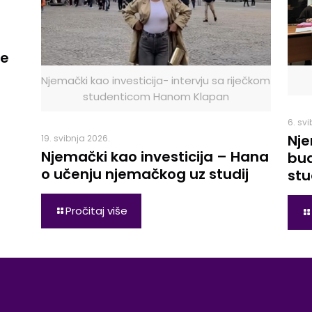
le
Njemački kao investicija- intervju sa riječkom
studenticom Hanom Klapan
6. sv
Nje
19. svibnja 2026.
Njemački kao investicija – Hana
bud
o učenju njemačkog uz studij
stu
Pročitaj više