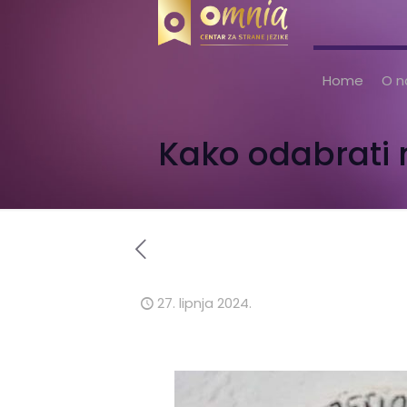
Home
O 
Kako odabrati n
27. lipnja 2024.