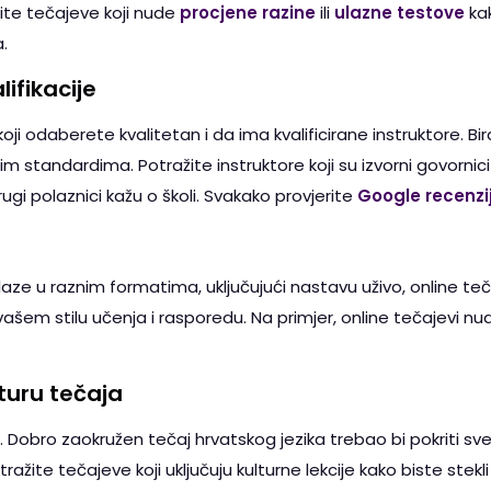
ite tečajeve koji nude
procjene razine
ili
ulazne testove
kak
.
lifikacije
koji odaberete kvalitetan i da ima kvalificirane instruktore. Bir
vnim standardima. Potražite instruktore koji su izvorni govorn
ugi polaznici kažu o školi. Svakako provjerite
Google recenzi
aze u raznim formatima, uključujući nastavu uživo, online teč
ašem stilu učenja i rasporedu. Na primjer, online tečajevi nud
kturu tečaja
a. Dobro zaokružen tečaj hrvatskog jezika trebao bi pokriti sve
tražite tečajeve koji uključuju kulturne lekcije kako biste stekli