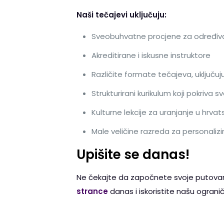
Naši tečajevi uključuju:
Sveobuhvatne procjene za određiva
Akreditirane i iskusne instruktore
Različite formate tečajeva, uključuj
Strukturirani kurikulum koji pokriva s
Kulturne lekcije za uranjanje u hrvats
Male veličine razreda za personalizi
Upišite se
danas!
Ne čekajte da započnete svoje putovanj
strance
danas i iskoristite našu ogran