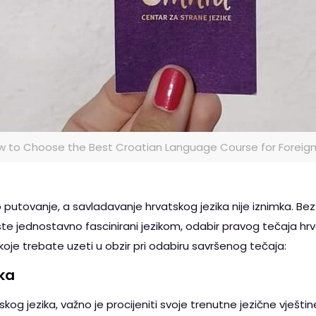
 to Choose the Best Croatian Language Course for Foreign
putovanje, a savladavanje hrvatskog jezika nije iznimka. Bez ob
i ste jednostavno fascinirani jezikom, odabir pravog tečaja hrv
 koje trebate uzeti u obzir pri odabiru savršenog tečaja:
ika
kog jezika, važno je procijeniti svoje trenutne jezične vještine