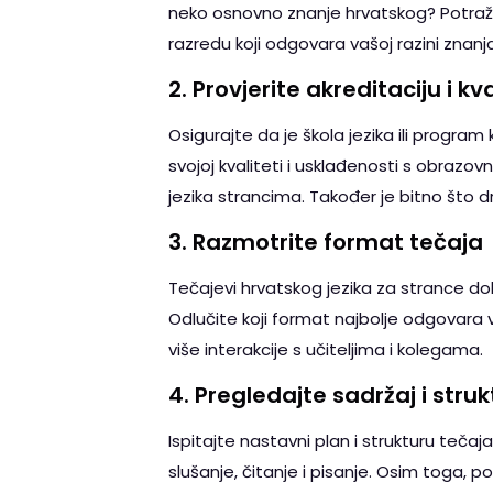
neko osnovno znanje hrvatskog? Potraž
razredu koji odgovara vašoj razini znanja
2.
Provjerite akreditaciju i kva
Osigurajte da je škola jezika ili program 
svojoj kvaliteti i usklađenosti s obrazo
jezika strancima. Također je bitno što dr
3.
Razmotrite format tečaja
Tečajevi hrvatskog jezika za strance dol
Odlučite koji format najbolje odgovara v
više interakcije s učiteljima i kolegama.
4.
Pregledajte sadržaj i stru
Ispitajte nastavni plan i strukturu tečaj
slušanje, čitanje i pisanje. Osim toga, po