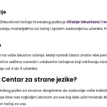
ije
inkovitosti tečaja hrvatskog jezika je
čitanje iskustava i r
vanja, materijalima za tečaj i općem zadovoljstvu učenika. P
a
na vaše iskustvo učenja. Manji razredi često znače više perso
ječna veličina razreda i odaberite tečajeve koji održavaju nizak
ju od 4 do 5 učenika.
Centar za strane jezike?
skog jezika za strance dizajnirane da zadovolje vaše individ
čenja čine nas najboljim izborom za sve koji žele učiti hrvatski. B
n tečaj za vas.