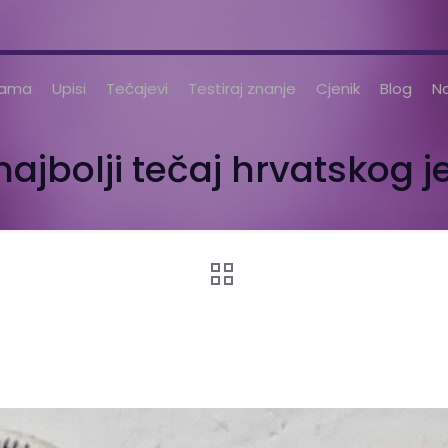
nama
Upisi
Tečajevi
Testiraj znanje
Cjenik
Blog
No
ajbolji tečaj hrvatskog j