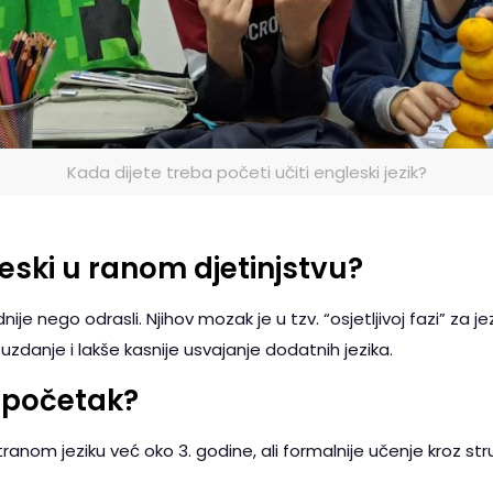
Kada dijete treba početi učiti engleski jezik?
eski u ranom djetinjstvu?
nije nego odrasli. Njihov mozak je u tzv. “osjetljivoj fazi” za jez
danje i lakše kasnije usvajanje dodatnih jezika.
a početak?
anom jeziku već oko 3. godine, ali formalnije učenje kroz str