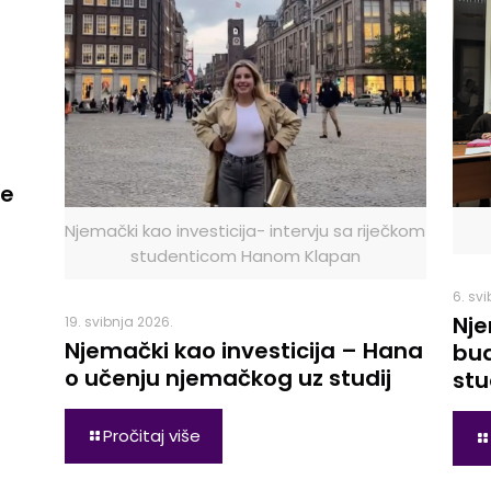
le
Njemački kao investicija- intervju sa riječkom
studenticom Hanom Klapan
6. sv
Nje
19. svibnja 2026.
Njemački kao investicija – Hana
bud
o učenju njemačkog uz studij
stu
Pročitaj više