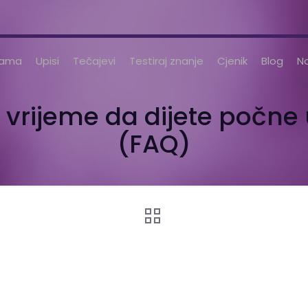
nama
Upisi
Tečajevi
Testiraj znanje
Cjenik
Blog
No
vrijeme da dijete počne 
(FAQ)