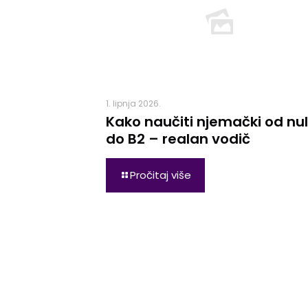
1. lipnja 2026.
Kako naučiti njemački od nu
do B2 – realan vodič
Pročitaj više