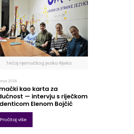
Tečaj njemačkog jezika Rijeka
ibnja 2026.
mački kao karta za
ućnost — intervju s riječkom
denticom Elenom Bojčić
Pročitaj više