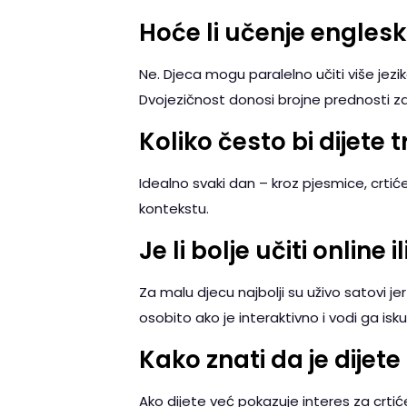
Hoće li učenje englesko
Ne. Djeca mogu paralelno učiti više jezika
Dvojezičnost donosi brojne prednosti z
Koliko često bi dijete 
Idealno svaki dan – kroz pjesmice, crtiće,
kontekstu.
Je li bolje učiti online i
Za malu djecu najbolji su uživo satovi je
osobito ako je interaktivno i vodi ga isk
Kako znati da je dijet
Ako dijete već pokazuje interes za crtić