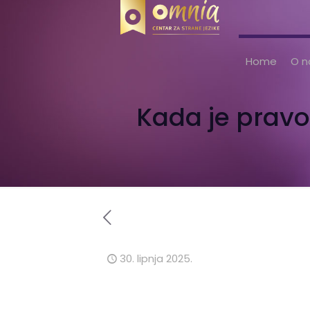
Home
O 
Kada je pravo 
30. lipnja 2025.