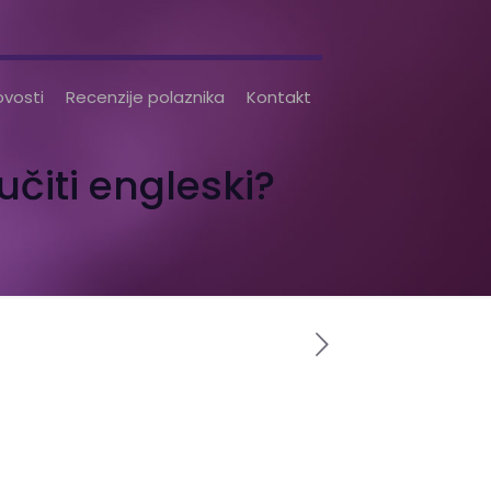
vosti
Recenzije polaznika
Kontakt
učiti engleski?