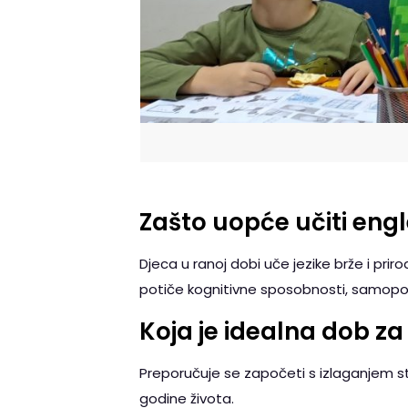
Zašto uopće učiti engl
Djeca u ranoj dobi uče jezike brže i prirod
potiče kognitivne sposobnosti, samopouz
Koja je idealna dob z
Preporučuje se započeti s izlaganjem str
godine života.