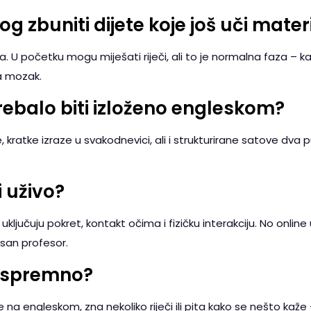
g zbuniti dijete koje još uči materi
. U početku mogu miješati riječi, ali to je normalna faza – kas
a mozak.
trebalo biti izloženo engleskom?
 kratke izraze u svakodnevici, ali i strukturirane satove dva pu
li uživo?
r uključuju pokret, kontakt očima i fizičku interakciju. No on
usan profesor.
e spremno?
e na engleskom, zna nekoliko riječi ili pita kako se nešto kaž