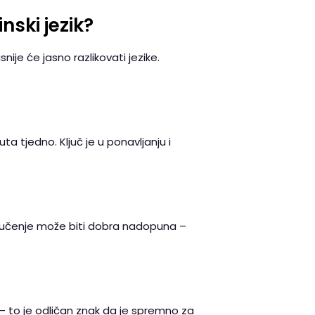
nski jezik?
nije će jasno razlikovati jezike.
ta tjedno. Ključ je u ponavljanju i
line učenje može biti dobra nadopuna –
e – to je odličan znak da je spremno za