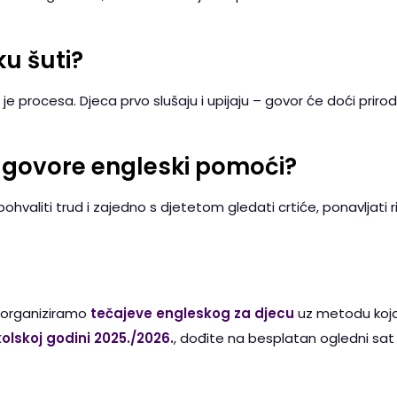
ku šuti?
 je procesa. Djeca prvo slušaju i upijaju – govor će doći prir
 ne govore engleski pomoći?
 pohvaliti trud i zajedno s djetetom gledati crtiće, ponavljati 
i organiziramo
tečajeve engleskog za djecu
uz metodu koja 
kolskoj godini 2025./2026.
, dođite na besplatan ogledni sat i