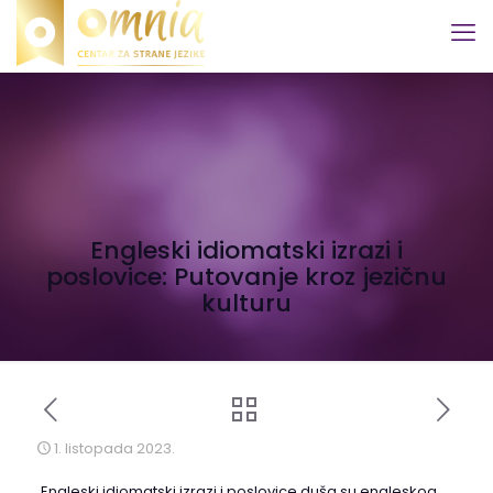
Engleski idiomatski izrazi i
poslovice: Putovanje kroz jezičnu
kulturu
1. listopada 2023.
Engleski idiomatski izrazi i poslovice duša su engleskog