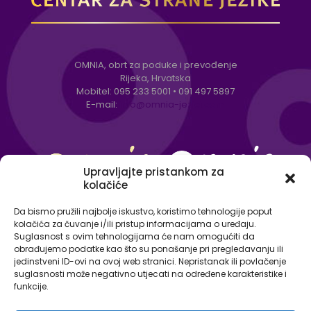
OMNIA, obrt za poduke i prevođenje
Rijeka, Hrvatska
Mobitel:
095 233 5001
•
091 497 5897
E-mail:
info@omnia-jezici.com
Upravljajte pristankom za
kolačiće
Da bismo pružili najbolje iskustvo, koristimo tehnologije poput
kolačića za čuvanje i/ili pristup informacijama o uređaju.
Suglasnost s ovim tehnologijama će nam omogućiti da
obrađujemo podatke kao što su ponašanje pri pregledavanju ili
jedinstveni ID-ovi na ovoj web stranici. Nepristanak ili povlačenje
suglasnosti može negativno utjecati na određene karakteristike i
funkcije.