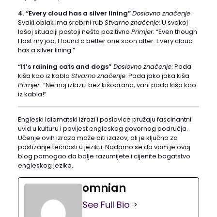
4. “Every cloud has a silver lining”
Doslovno značenje
:
Svaki oblak ima srebrni rub
Stvarno značenje
: U svakoj
lošoj situaciji postoji nešto pozitivno
Primjer
: “Even though
I lost my job, I found a better one soon after. Every cloud
has a silver lining.”
“It’s raining cats and dogs”
Doslovno značenje
: Pada
kiša kao iz kabla
Stvarno značenje
: Pada jako jaka kiša
Primjer:
“Nemoj izlaziti bez kišobrana, vani pada kiša kao
iz kabla!”
Engleski idiomatski izrazi i poslovice pružaju fascinantni
uvid u kulturu i povijest engleskog govornog područja.
Učenje ovih izraza može biti izazov, ali je ključno za
postizanje tečnosti u jeziku. Nadamo se da vam je ovaj
blog pomogao da bolje razumijete i cijenite bogatstvo
engleskog jezika.
omnian
See Full Bio