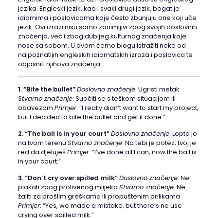
jezika. Engleski jezik, kao i svaki drugi jezik, bogat je
idiomima i poslovicama koje često zbunjuju one koji uče
jezik. Ovi izrazi nisu samo zanimljivi zbog svojih doslovnih
značenja, već i zbog dubljeg kulturnog značenja koje
nose sa sobom. U ovom ćemo blogu istražiti neke od
najpoznatijih engleskih idiomatskih izraza i poslovica te
objasniti njihova značenja.
1. “Bite the bullet”
Doslovno značenje
: Ugristi metak
Stvarno značenje
: Suočiti se s teškom situacijom ili
obavezom
Primjer
: “I really didn’t want to start my project,
but I decided to bite the bullet and get it done.”
2. “The ball is in your court”
Doslovno značenje
: Lopta je
na tvom terenu
Stvarno značenje
: Na tebi je potez; tvoj je
red da djeluješ
Primjer
: “I’ve done all I can, now the ball is
in your court.”
3. “Don’t cry over spilled milk”
Doslovno značenje
: Ne
plakati zbog prolivenog mlijeka
Stvarno značenje
: Ne
žaliti za prošlim greškama ili propuštenim prilikama
Primjer
: “Yes, we made a mistake, but there’s no use
crying over spilled milk.”