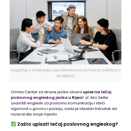
Ulaganje u edukaciju zaposlenika kao porezna olakšica u
Hrvatskoj
Omnia Centar za strane jezike otvara
upise na
tečaj
poslovnog engleskog jezika
u Rijeci
!
Ako želite
usavršiti engleski za poslovnu komunikaciju i steći
sigurnost u govoru i pisanju, sada je idealan trenutak da
rezervirate svoje mjesto.
Zašto upisati tečaj poslovnog engleskog?