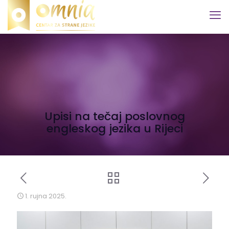
Upisi na tečaj poslovnog
engleskog jezika u Rijeci
1. rujna 2025.