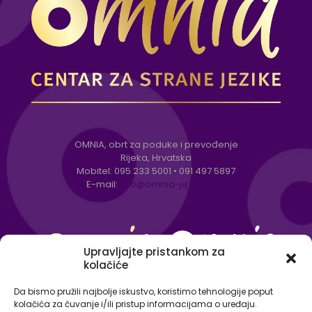
OMNIA, obrt za poduke i prevođenje
Rijeka, Hrvatska
Mobitel:
095 233 5001
•
091 497 5897
E-mail:
info@omnia-jezici.com
Upravljajte pristankom za
kolačiće
Da bismo pružili najbolje iskustvo, koristimo tehnologije poput
kolačića za čuvanje i/ili pristup informacijama o uređaju.