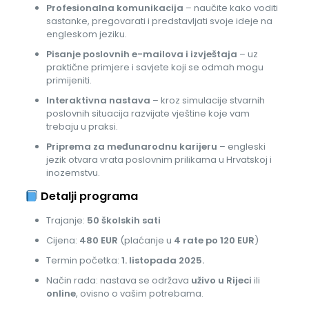
Profesionalna komunikacija
– naučite kako voditi
sastanke, pregovarati i predstavljati svoje ideje na
engleskom jeziku.
Pisanje poslovnih e-mailova i izvještaja
– uz
praktične primjere i savjete koji se odmah mogu
primijeniti.
Interaktivna nastava
– kroz simulacije stvarnih
poslovnih situacija razvijate vještine koje vam
trebaju u praksi.
Priprema za međunarodnu karijeru
– engleski
jezik otvara vrata poslovnim prilikama u Hrvatskoj i
inozemstvu.
Detalji programa
Trajanje:
50 školskih sati
Cijena:
480 EUR
(plaćanje u
4 rate po 120 EUR
)
Termin početka:
1. listopada 2025.
Način rada: nastava se održava
uživo u Rijeci
ili
online
, ovisno o vašim potrebama.