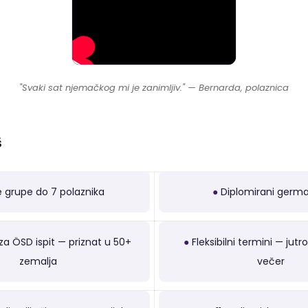
"Svaki sat njemačkog mi je zanimljiv." — Bernarda, polaznica
š
 grupe do 7 polaznika
●
Diplomirani germa
a ÖSD ispit — priznat u 50+
●
Fleksibilni termini — jutr
zemalja
večer