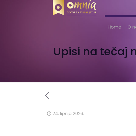
Home
O 
Upisi na tečaj
24. lipnja 2026.