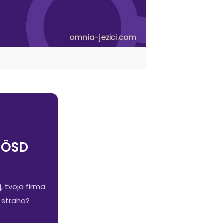
, ÖSD
, tvoja firma
z straha?