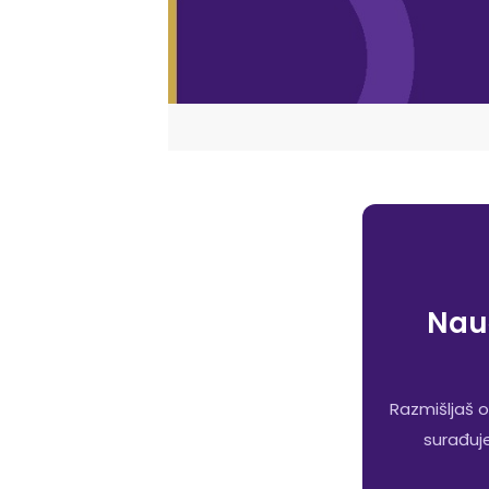
Nauč
Razmišljaš o
surađuje