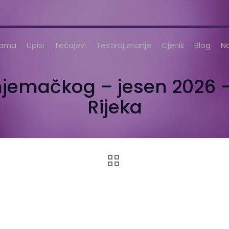
nama
Upisi
Tečajevi
Testiraj znanje
Cjenik
Blog
No
 njemačkog – jesen 2026
Rijeka