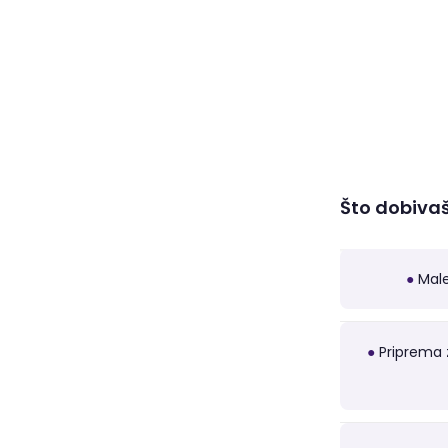
Što dobiva
●
Male
●
Priprema z