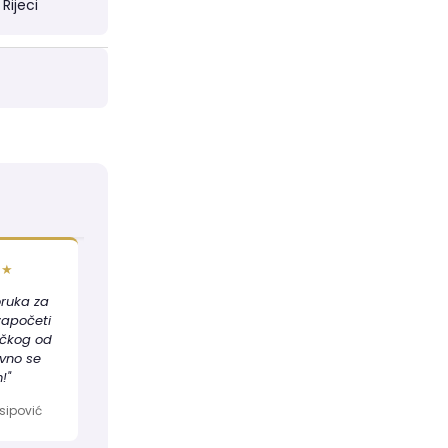
Rijeci
★★
oruka za
 započeti
ačkog od
ivno se
!"
sipović