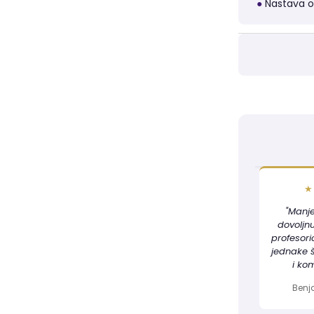
●
Nastava onl
★
"Manj
dovoljn
profesor
jednake 
i kom
Benja