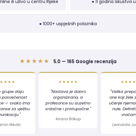
ine ili uživo u centru Rijeke
●
11 godina iskustva u 
●
1000+ uspješnih polaznika
★★★★★
5.0 — 165 Google recenzija
★★★★
★★★★★
★★★
e grupe daju
"Nastava je dobro
"Velika prep
u posvećenost
organizirana, a
one koji žele
ice — svako ima
profesorice su izuzetno
učenje njem
šanse za vježbu
srdačne i pristupačne."
nule. Definit
unikaciju."
vraćam
Ariana Biškup
min Nikolić
Leonarda Jo