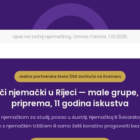
Upisi na tečaj njemačkog, Omnia Centar, 1.10.2026.
Jedina partnerska škola ÖSD instituta na Kvarneru
i njemački u Rijeci — male grupe
priprema, 11 godina iskustva
 njemačkom za studij, posao u Austriji, Njemačkoj ili Švicarskoj
 s njemačkim tržištem ili samo želiš konačno progovoriti be