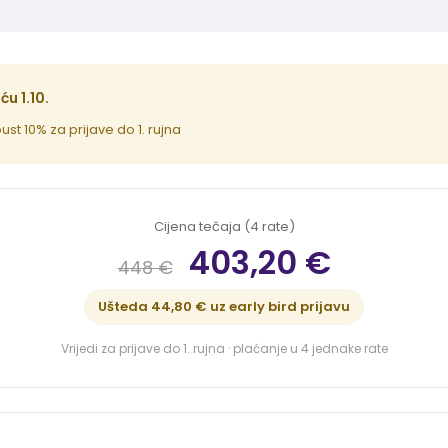
u 1.10.
ust 10% za prijave do 1. rujna
Cijena tečaja (4 rate)
403,20 €
448 €
Ušteda 44,80 € uz early bird prijavu
Vrijedi za prijave do 1. rujna · plaćanje u 4 jednake rate