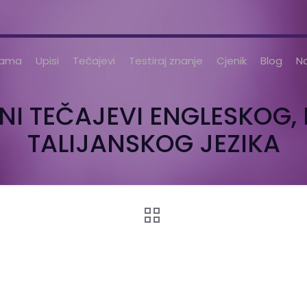
nama
Upisi
Tečajevi
Testiraj znanje
Cjenik
Blog
No
TNI TEČAJEVI ENGLESKOG,
TALIJANSKOG JEZIKA