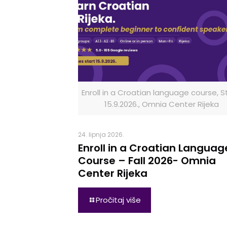
Enroll in a Croatian language course, St
15.9.2026., Omnia Center Rijeka
24. lipnja 2026.
Enroll in a Croatian Languag
Course – Fall 2026- Omnia
Center Rijeka
Pročitaj više