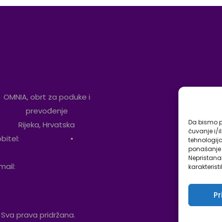
OMNIA, obrt za poduke i
prevođenje
Da bismo pr
Rijeka, Hrvatska
čuvanje i/i
bitel:
095 233 5001
•
091 497
tehnologij
ponašanje p
5897
Nepristana
mail:
info@omnia-jezici.com
karakteristi
Pr
 Sva prava pridržana.
Izjava o zaštiti osobnih podataka