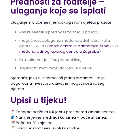
Prednosti za roditelje –
ulaganje koje se isplati
Ulaganjem u učenje njemačkog svom djetetu pružate:
konkurentsku prednost
za studij i posao,
mogućnost polaganja međunarodnih certifikata
poput ÖSD-a (
Omnia centra je partnerska škola ÖSD
međunarodnog ispitnog centra u Zagrebu
)
širu kulturnu i jezičnu perspektivu,
sigurnost i motivaciju da vjeruje u sebe.
Njemački jezik nije samo još jedan predmet – to je
dugoročna investicija u životne mogućnosti vašeg
djeteta.
Upisi u tijeku!
Tečaj se održava u Rijeci u prostorima Omnia centra.
Namijenjen je
srednjoškolcima – početnicima
.
Početak: 10. mjesec
Trajanje: kroz cijelu školsku godinu