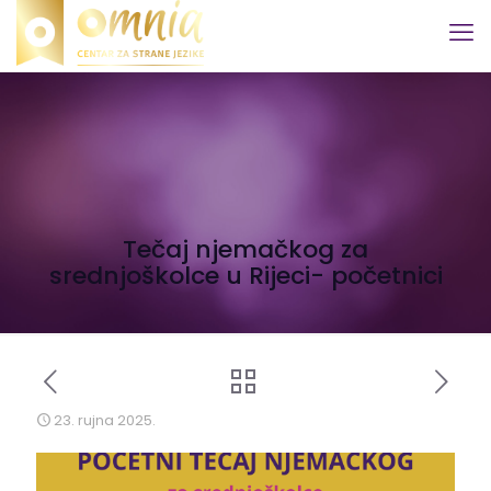
Tečaj njemačkog za
srednjoškolce u Rijeci- početnici
23. rujna 2025.