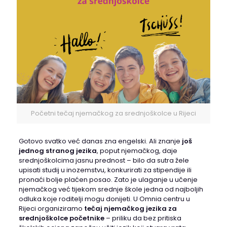
Početni tečaj njemačkog za srednjoškolce u Rijeci
Gotovo svatko već danas zna engelski. Ali znanje
još
jednog stranog jezika
, poput njemačkog, daje
srednjoškolcima jasnu prednost – bilo da sutra žele
upisati studij u inozemstvu, konkurirati za stipendije ili
pronaći bolje plaćen posao. Zato je ulaganje u učenje
njemačkog već tijekom srednje škole jedna od najboljih
odluka koje roditelji mogu donijeti. U Omnia centru u
Rijeci organiziramo
tečaj njemačkog jezika za
srednjoškolce početnike
– priliku da bez pritiska