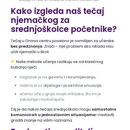
Kako izgleda naš tečaj
njemačkog za
srednjoškolce početnike?
Tečaj u Omnia centru posebno je osmišljen za učenike
bez predznanja
. Znači – nije problem ako nikada nisu
učili njemački u školi.
Naše metode učenja razlikuju se od klasičnog
bubanja riječi:
naglasak je na
govoru i razumijevanju
,
radimo kroz
dijaloge i praktične situacije
,
učenici uče u grupi svojih vršnjaka, što im je
zabavnije i motivirajuće.
Cilj je da nakon tečaja srednjoškolci mogu
samostalno
komunicirati u jednostavnim situacijama
i nastaviti
graditi znanje na višim razinama.