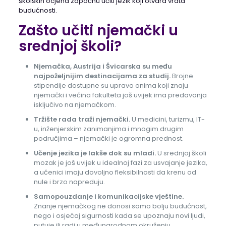
školskih ocjena započnu učiti jezik koji otvara vrata
budućnosti.
Zašto učiti njemački u
srednjoj školi?
Njemačka, Austrija i Švicarska su među
najpoželjnijim destinacijama za studij.
Brojne
stipendije dostupne su upravo onima koji znaju
njemački i većina fakulteta još uvijek ima predavanja
isključivo na njemačkom.
Tržište rada traži njemački.
U medicini, turizmu, IT-
u, inženjerskim zanimanjima i mnogim drugim
područjima – njemački je ogromna prednost.
Učenje jezika je lakše dok su mladi.
U srednjoj školi
mozak je još uvijek u idealnoj fazi za usvajanje jezika,
a učenici imaju dovoljno fleksibilnosti da krenu od
nule i brzo napreduju.
Samopouzdanje i komunikacijske vještine.
Znanje njemačkog ne donosi samo bolju budućnost,
nego i osjećaj sigurnosti kada se upoznaju novi ljudi,
putuje ili radi u međunarodnom okruženju.