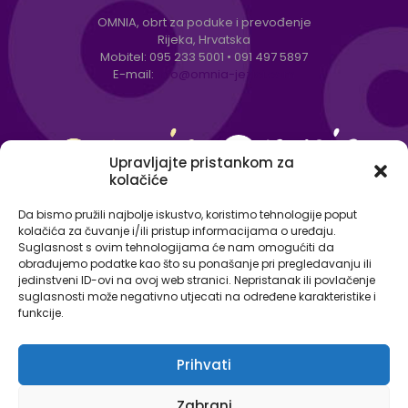
OMNIA, obrt za poduke i prevođenje
Rijeka, Hrvatska
Mobitel:
095 233 5001
•
091 497 5897
E-mail:
info@omnia-jezici.com
Upravljajte pristankom za
kolačiće
Da bismo pružili najbolje iskustvo, koristimo tehnologije poput
kolačića za čuvanje i/ili pristup informacijama o uređaju.
Suglasnost s ovim tehnologijama će nam omogućiti da
obrađujemo podatke kao što su ponašanje pri pregledavanju ili
jedinstveni ID-ovi na ovoj web stranici. Nepristanak ili povlačenje
suglasnosti može negativno utjecati na određene karakteristike i
funkcije.
Prihvati
© Omnia - centar za strane jezike 2026. Sva prava
Zabrani