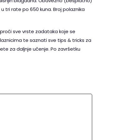
godišnjih blagdana. Obavezno (besplatno)
 u tri rate po 650 kuna. Broj polaznika
proći sve vrste zadataka koje se
olaznicima te saznati sve tips & tricks za
te za daljnje učenje. Po završetku