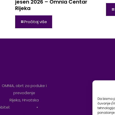
jesen 2026 – Omnia Centar
Rijeka
Pročitaj više
OMNIA, obrt za poduke i
prevođenje
Da bismo pr
Rijeka, Hrvatska
čuvanje i/i
bitel:
095 233 5001
•
091 497
tehnologij
ponašanje p
5897