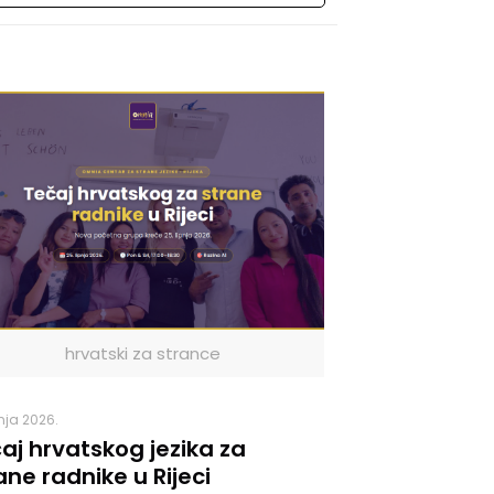
hrvatski za strance
pnja 2026.
aj hrvatskog jezika za
ane radnike u Rijeci