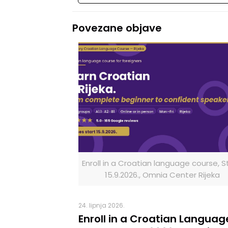
Povezane objave
Enroll in a Croatian language course, St
15.9.2026., Omnia Center Rijeka
24. lipnja 2026.
Enroll in a Croatian Languag