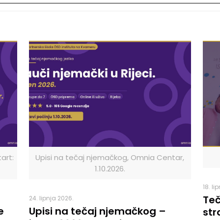
art:
Upisi na tečaj njemačkog, Omnia Centar,
1.10.2026.
18. li
Teč
24. lipnja 2026.
e
Upisi na tečaj njemačkog –
str