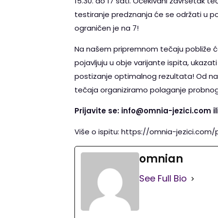
15.30. do 17 sati. Očekivani završetak 
testiranje predznanja će se održati u pone
ograničen je na 7!
Na našem pripremnom tečaju pobliže ćet
pojavljuju u obje varijante ispita, ukaza
postizanje optimalnog rezultata! Od na
tečaja organiziramo polaganje probnog 
Prijavite se: info@omnia-jezici.com il
Više o ispitu: https://omnia-jezici.com/
omnian
See Full Bio