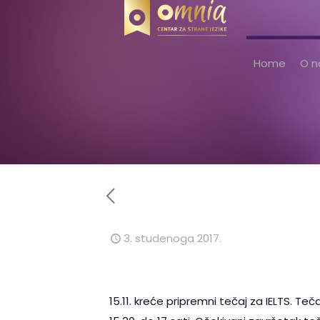
Home
O 
3. studenoga 2017.
15.11. kreće pripremni tečaj za IELTS. Te