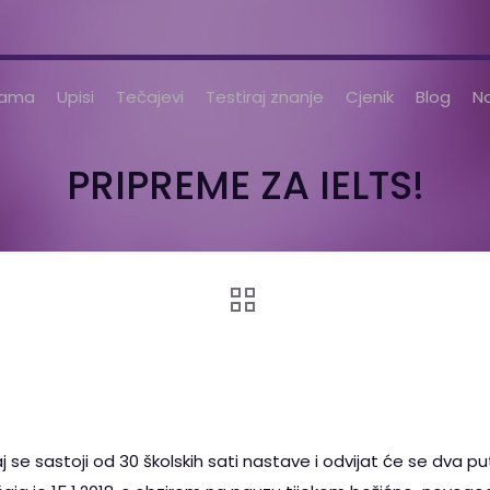
nama
Upisi
Tečajevi
Testiraj znanje
Cjenik
Blog
No
PRIPREME ZA IELTS!
čaj se sastoji od 30 školskih sati nastave i odvijat će se dva 