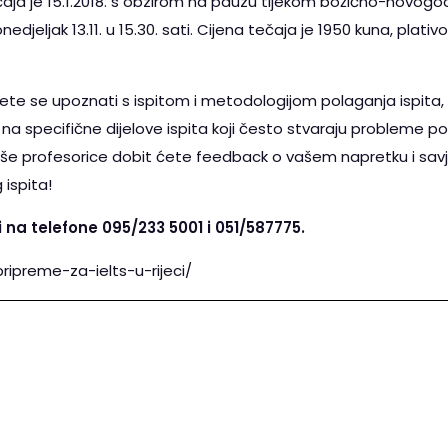
tečaja je 15.1.2018. s obzirom na pauzu tijekom božićno-novo
djeljak 13.11. u 15.30. sati. Cijena tečaja je 1950 kuna, plativo
e se upoznati s ispitom i metodologijom polaganja ispita, 
ti na specifične dijelove ispita koji često stvaraju probleme p
še profesorice dobit ćete feedback o vašem napretku i savje
ispita!
i na telefone 095/233 5001 i 051/587775.
pripreme-za-ielts-u-rijeci/