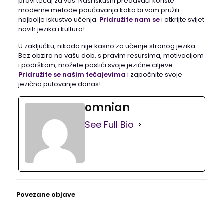
pravi tečaj za vas. Naši iskusni predavači koriste
moderne metode poučavanja kako bi vam pružili
najbolje iskustvo učenja.
Pridružite nam se
i otkrijte svijet
novih jezika i kultura!
U zaključku, nikada nije kasno za učenje stranog jezika.
Bez obzira na vašu dob, s pravim resursima, motivacijom
i podrškom, možete postići svoje jezične ciljeve.
Pridružite se našim tečajevima
i započnite svoje
jezično putovanje danas!
omnian
See Full Bio
Povezane objave