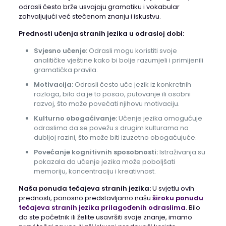
odrasli često brže usvajaju gramatiku i vokabular
zahvaljujući već stečenom znanju i iskustvu.
Prednosti učenja stranih jezika u odrasloj dobi:
Svjesno učenje:
Odrasli mogu koristiti svoje
analitičke vještine kako bi bolje razumjeli i primijenili
gramatička pravila.
Motivacija:
Odrasli često uče jezik iz konkretnih
razloga, bilo da je to posao, putovanje ili osobni
razvoj, što može povećati njihovu motivaciju.
Kulturno obogaćivanje:
Učenje jezika omogućuje
odraslima da se povežu s drugim kulturama na
dubljoj razini, što može biti izuzetno obogaćujuće.
Povećanje kognitivnih sposobnosti:
Istraživanja su
pokazala da učenje jezika može poboljšati
memoriju, koncentraciju i kreativnost.
Naša ponuda tečajeva stranih jezika:
U svjetlu ovih
prednosti, ponosno predstavljamo našu
široku ponudu
tečajeva stranih jezika prilagođenih odraslima
. Bilo
da ste početnik ili želite usavršiti svoje znanje, imamo