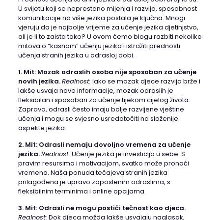
U svijetu koji se neprestano mijenja i razvija, sposobnost
komunikacije na više jezika postala je ključna. Mnogi
vjeruju da je najbolje vrijeme za učenje jezika djetinjstvo,
ali je li to zaista tako? U ovom ćemo blogu razbiti nekoliko
mitova o “kasnom” učenju jezika i istražiti prednosti
učenja stranih jezika u odrasloj dobi.
1. Mit: Mozak odraslih osoba nije sposoban za učenje
novih jezika.
Realnost:
Iako se mozak djece razvija brže i
lakše usvaja nove informacije, mozak odraslih je
fleksibilan i sposoban za učenje tijekom cijelog života.
Zapravo, odrasli često imaju bolje razvijene vještine
učenja i mogu se svjesno usredotočiti na složenije
aspekte jezika.
2. Mit: Odrasli nemaju dovoljno vremena za učenje
jezika.
Realnost:
Učenje jezika je investicija u sebe. S
pravim resursima i motivacijom, svatko može pronaći
vremena. Naša ponuda tečajeva stranih jezika
prilagođena je upravo zaposlenim odraslima, s
fleksibilnim terminima i online opcijama.
3. Mit: Odrasli ne mogu postići tečnost kao djeca.
Realnost:
Dok djeca možda lakše usvajaju naglasak,