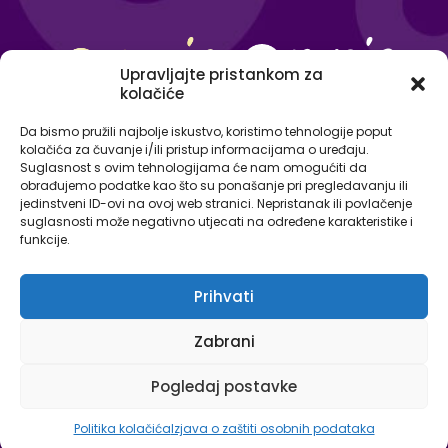
Upravljajte pristankom za
kolačiće
Da bismo pružili najbolje iskustvo, koristimo tehnologije poput
kolačića za čuvanje i/ili pristup informacijama o uređaju.
Suglasnost s ovim tehnologijama će nam omogućiti da
obrađujemo podatke kao što su ponašanje pri pregledavanju ili
jedinstveni ID-ovi na ovoj web stranici. Nepristanak ili povlačenje
suglasnosti može negativno utjecati na određene karakteristike i
funkcije.
Prihvati
© Omnia - centar za strane jezike 2026. Sva prava
Zabrani
pridržana.
Izjava o zaštiti osobnih podataka
Pogledaj postavke
Politika kolačića
Izjava o zaštiti osobnih podataka