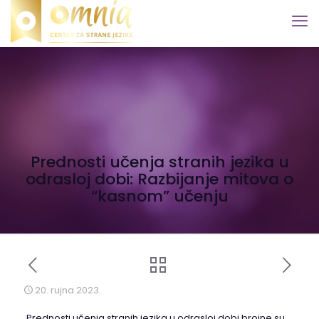
Prednosti učenja stranih jezika u
odrasloj dobi: Razbijanje mitova o
“kasnom” učenju
20. rujna 2023.
Prednosti učenja stranih jezika u odrasloj dobi brojne su.