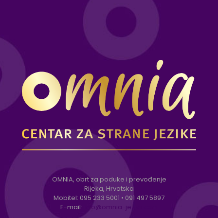
OMNIA, obrt za poduke i prevođenje
Rijeka, Hrvatska
Mobitel:
095 233 5001
•
091 497 5897
E-mail:
info@omnia-jezici.com