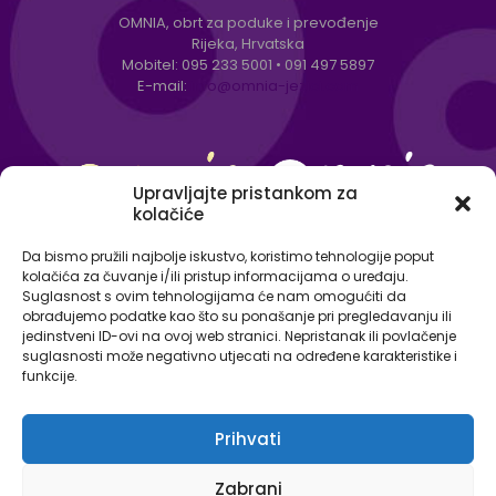
OMNIA, obrt za poduke i prevođenje
Rijeka, Hrvatska
Mobitel:
095 233 5001
•
091 497 5897
E-mail:
info@omnia-jezici.com
Upravljajte pristankom za
kolačiće
Da bismo pružili najbolje iskustvo, koristimo tehnologije poput
kolačića za čuvanje i/ili pristup informacijama o uređaju.
Suglasnost s ovim tehnologijama će nam omogućiti da
obrađujemo podatke kao što su ponašanje pri pregledavanju ili
jedinstveni ID-ovi na ovoj web stranici. Nepristanak ili povlačenje
suglasnosti može negativno utjecati na određene karakteristike i
funkcije.
Prihvati
© Omnia - centar za strane jezike 2026. Sva prava
Zabrani