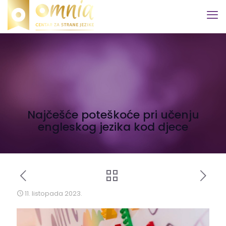
Najčešće poteškoće pri učenju
engleskog jezika kod djece
11. listopada 2023.