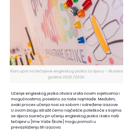
Rani upisi na tečajeve engleskog jezika za djecu – školska
godina 2025./2026.
Učenje engleskog jezika otvara vrata novim svjetovima i
mogućnostima, posebno za naše najmlađe. Međutim,
svaki proces učenja nosi sa sobom i određene izazove.
U ovom blogu istražit ćemo najčešće poteškoće s kojima
se djeca susreću pri učenju engleskog jezika i kako naši
tečajevi u [Ime Vaše Škole] mogu pomoći u
prevazilaženju tih izazova.