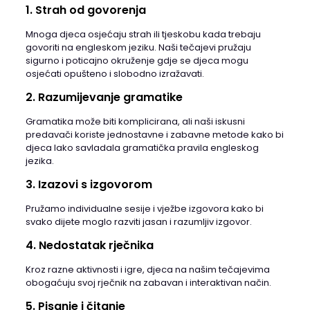
1. Strah od govorenja
Mnoga djeca osjećaju strah ili tjeskobu kada trebaju
govoriti na engleskom jeziku. Naši tečajevi pružaju
sigurno i poticajno okruženje gdje se djeca mogu
osjećati opušteno i slobodno izražavati.
2. Razumijevanje gramatike
Gramatika može biti komplicirana, ali naši iskusni
predavači koriste jednostavne i zabavne metode kako bi
djeca lako savladala gramatička pravila engleskog
jezika.
3. Izazovi s izgovorom
Pružamo individualne sesije i vježbe izgovora kako bi
svako dijete moglo razviti jasan i razumljiv izgovor.
4. Nedostatak rječnika
Kroz razne aktivnosti i igre, djeca na našim tečajevima
obogaćuju svoj rječnik na zabavan i interaktivan način.
5. Pisanje i čitanje