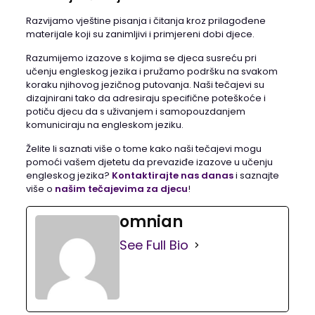
Razvijamo vještine pisanja i čitanja kroz prilagođene
materijale koji su zanimljivi i primjereni dobi djece.
Razumijemo izazove s kojima se djeca susreću pri
učenju engleskog jezika i pružamo podršku na svakom
koraku njihovog jezičnog putovanja. Naši tečajevi su
dizajnirani tako da adresiraju specifične poteškoće i
potiču djecu da s uživanjem i samopouzdanjem
komuniciraju na engleskom jeziku.
Želite li saznati više o tome kako naši tečajevi mogu
pomoći vašem djetetu da prevaziđe izazove u učenju
engleskog jezika?
Kontaktirajte nas danas
i saznajte
više o
našim tečajevima za djecu
!
omnian
See Full Bio