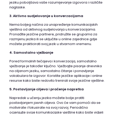
jeziku poboljšava vaše razumijevanje izgovora i različite
naglaske.
3. Aktivno sudjelovanje u konverzacijama
Nema boljeg načina za unapređenje komunikacijskih
vještina od aktivnog sudjelovanja u konverzacijama.
Pronađite jezične partnere, pridružite se grupama za
razmjenu jezika ili se uključite u online zajednice gdje
možete prakticirati svoj jezik u stvarnom vremenu.
4. Samostalno vježbanje
Pored formalnih tečajeva i konverzacija, samostalno
vježbanje je također ključno. Vježbajte pisanje dnevnika
na ciljanom jeziku, samostalno čitanje i ponavljanje
vokabulara te izgovor. Koristite jezičke aplikacije i online
resurse kako biste redovito trenirali svoje jezične vještine.
5. Postavljanje ciljeva i praćenje napretka
Napredak u učenju jezika možete bolje pratiti
postavljanjem jasnih ciljeva. Ovo će vam pomoći da se
motivirate i fokusirate na svoj razvoj. Periodično
ocjenjujte svoje komunikacijske vještine kako biste vidjeli