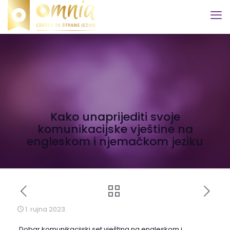
Kako unaprijediti svoje
komunikacijske vještine na
engleskom i njemačkom jeziku
1. rujna 2023.
Dobar komunikacijski set vještina na engleskom i