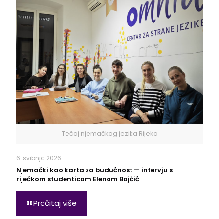
Tečaj njemačkog jezika Rijeka
6. svibnja 2026.
Njemački kao karta za budućnost — intervju s
riječkom studenticom Elenom Bojčić
Pročitaj više