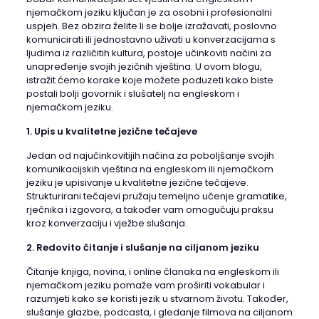
njemačkom jeziku ključan je za osobni i profesionalni
uspjeh. Bez obzira želite li se bolje izražavati, poslovno
komunicirati ili jednostavno uživati u konverzacijama s
ljudima iz različitih kultura, postoje učinkoviti načini za
unapređenje svojih jezičnih vještina. U ovom blogu,
istražit ćemo korake koje možete poduzeti kako biste
postali bolji govornik i slušatelj na engleskom i
njemačkom jeziku.
1. Upis u kvalitetne jezične tečajeve
Jedan od najučinkovitijih načina za poboljšanje svojih
komunikacijskih vještina na engleskom ili njemačkom
jeziku je upisivanje u kvalitetne jezične tečajeve.
Strukturirani tečajevi pružaju temeljno učenje gramatike,
rječnika i izgovora, a također vam omogućuju praksu
kroz konverzaciju i vježbe slušanja.
2. Redovito čitanje i slušanje na ciljanom jeziku
Čitanje knjiga, novina, i online članaka na engleskom ili
njemačkom jeziku pomaže vam proširiti vokabular i
razumjeti kako se koristi jezik u stvarnom životu. Također,
slušanje glazbe, podcasta, i gledanje filmova na ciljanom