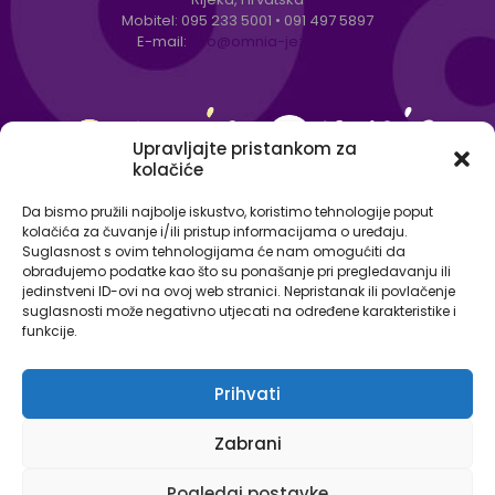
Mobitel:
095 233 5001
•
091 497 5897
E-mail:
info@omnia-jezici.com
Upravljajte pristankom za
kolačiće
Da bismo pružili najbolje iskustvo, koristimo tehnologije poput
kolačića za čuvanje i/ili pristup informacijama o uređaju.
Suglasnost s ovim tehnologijama će nam omogućiti da
obrađujemo podatke kao što su ponašanje pri pregledavanju ili
jedinstveni ID-ovi na ovoj web stranici. Nepristanak ili povlačenje
suglasnosti može negativno utjecati na određene karakteristike i
funkcije.
Prihvati
© Omnia - centar za strane jezike 2026. Sva prava
Zabrani
pridržana.
Izjava o zaštiti osobnih podataka
Pogledaj postavke